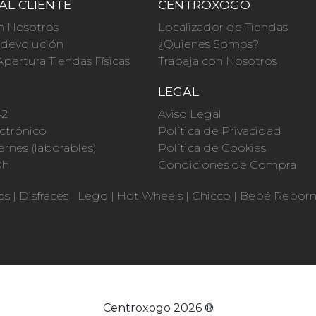
AL CLIENTE
CENTROXOGO
n Nosotros
Localizador de Tiendas
a devolución
¿Quienes Somos?
Apertura Tiendas Físicas
Trabaja con Nosotros
O
LEGAL
42
Aviso Legal
ctrónico
Política de Privacidad
ernes (laborables)
Política de Cookies
0h
Condiciones de Compra
os
|
Disfraces
|
Lego
|
Hot Wheels
|
Chicco
|
Bebé Rebor
Centroxogo 2026 ®