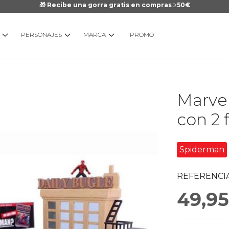
🎁 Recibe una gorra gratis en compras ≥50€
PERSONAJES
MARCA
PROMO
Saltar
Marve
al
comienzo
con 2 
de
la
galería
Spiderman
de
imágenes
REFERENCIA
49,95