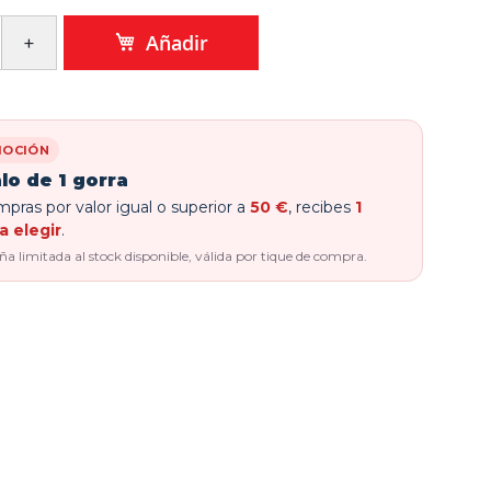
Añadir
OCIÓN
lo de 1 gorra
pras por valor igual o superior a
50 €
, recibes
1
a elegir
.
 limitada al stock disponible, válida por tique de compra.