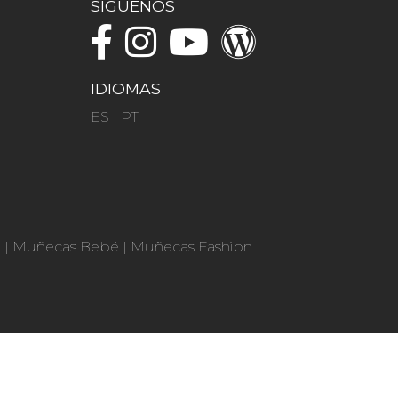
SÍGUENOS
IDIOMAS
ES
|
PT
n
|
Muñecas Bebé
|
Muñecas Fashion