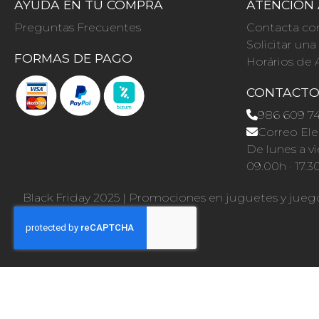
AYUDA EN TU COMPRA
ATENCIÓN 
Preguntas Frecuentes
Contacta co
Solicitar un
FORMAS DE PAGO
Horários de 
CONTACT
986 609 7
Correo Ele
De lunes a vi
09.00h · 17.3
Black Friday 2025
|
Promociones en juguetes y jueg