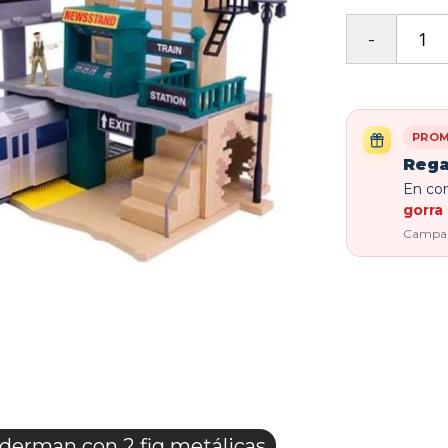
PROM
Rega
En com
gorra 
Campaña
erman con 2 fig metálicas