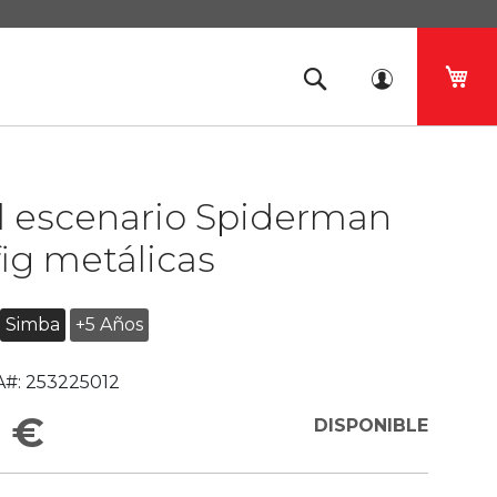
Mi 
l escenario Spiderman
fig metálicas
Simba
+5 Años
#:
253225012
 €
DISPONIBLE