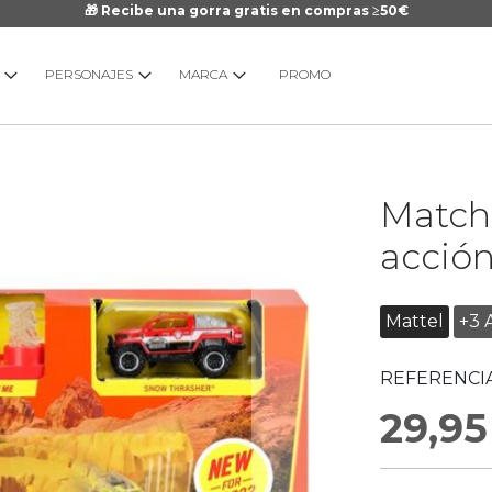
🎁 Recibe una gorra gratis en compras ≥50€
PERSONAJES
MARCA
PROMO
Saltar
Match
al
comienzo
acció
de
la
galería
Mattel
+3 
de
imágenes
REFERENCIA
29,95