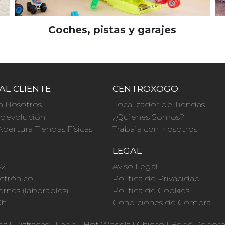
Coches, pistas y garajes
AL CLIENTE
CENTROXOGO
n Nosotros
Localizador de Tiendas
a devolución
¿Quienes Somos?
Apertura Tiendas Físicas
Trabaja con Nosotros
O
LEGAL
42
Aviso Legal
ctrónico
Política de Privacidad
ernes (laborables)
Política de Cookies
0h
Condiciones de Compra
os
|
Disfraces
|
Lego
|
Hot Wheels
|
Chicco
|
Bebé Rebor