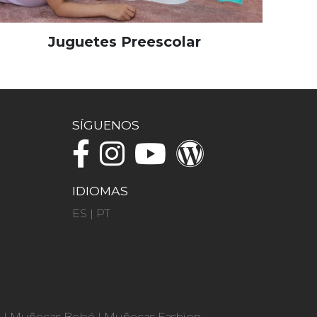
Juguetes Preescolar
SÍGUENOS
IDIOMAS
ES
|
PT
n
|
Muñecas Bebé
|
Muñecas Fashion