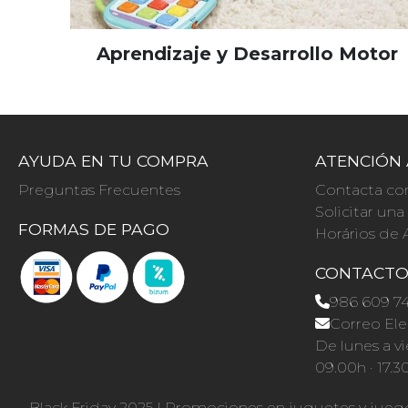
Aprendizaje y Desarrollo Motor
AYUDA EN TU COMPRA
ATENCIÓN 
Preguntas Frecuentes
Contacta co
Solicitar un
FORMAS DE PAGO
Horários de 
CONTACT
986 609 7
Correo Ele
De lunes a vi
09.00h · 17.3
Black Friday 2025
|
Promociones en juguetes y jueg