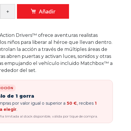
Añadir
tion Drivers™ ofrece aventuras realistas
 los niños para liberar al héroe que llevan dentro.
trolan la acción a través de múltiples áreas de
as abren puertas y activan luces, sonidos y otras
cas empujando el vehículo incluido Matchbox™ a
lrededor del set.
OCIÓN
lo de 1 gorra
pras por valor igual o superior a
50 €
, recibes
1
a elegir
.
 limitada al stock disponible, válida por tique de compra.