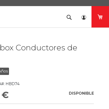
Mi 
box Conductores de
n
Años
#:
HBD74
 €
DISPONIBLE