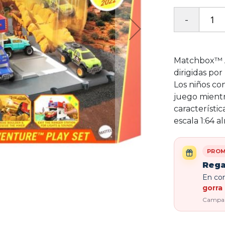
Matchbox™ Ac
dirigidas por
Los niños con
juego mientr
característi
escala 1:64 a
PROM
Rega
En com
gorra 
Campaña