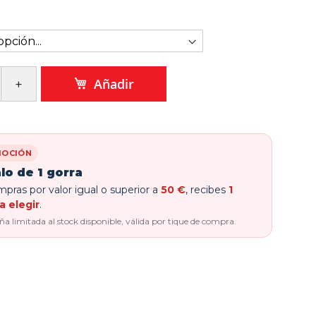
Añadir
OCIÓN
lo de 1 gorra
pras por valor igual o superior a
50 €
, recibes
1
a elegir
.
 limitada al stock disponible, válida por tique de compra.