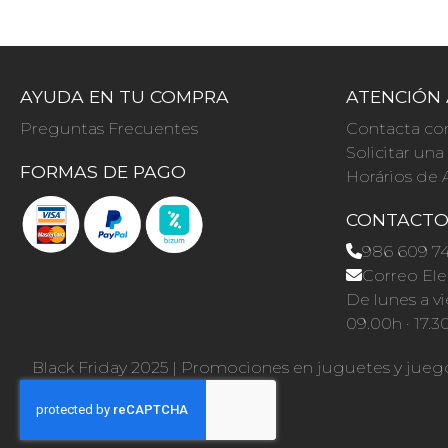
AYUDA EN TU COMPRA
ATENCIÓN 
Preguntas Frecuentes
Contacta co
Solicitar un
FORMAS DE PAGO
Horários de 
CONTACT
986 609 7
Correo Ele
De lunes a vi
09.00h · 17.3
Black Friday 2025
|
Promociones en juguetes y jueg