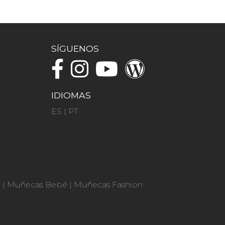
SÍGUENOS
IDIOMAS
ES
|
PT
n
|
Muñecas Bebé
|
Muñecas Fashion