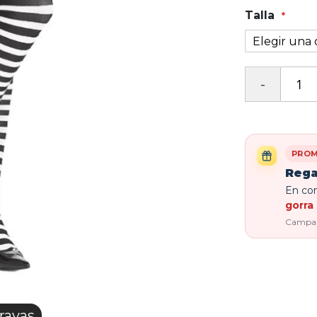
Talla
PROM
Rega
En com
gorra 
Campaña
rayas