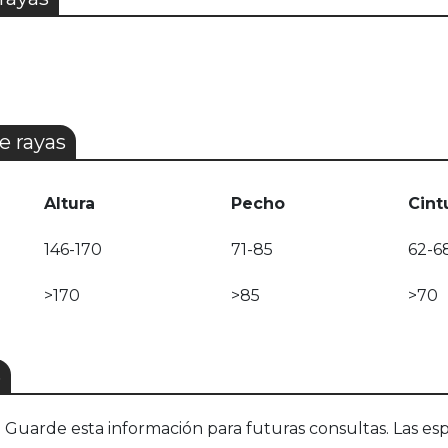
e rayas
Altura
Pecho
Cint
146-170
71-85
62-6
>170
>85
>70
S
uarde esta información para futuras consultas. Las esp