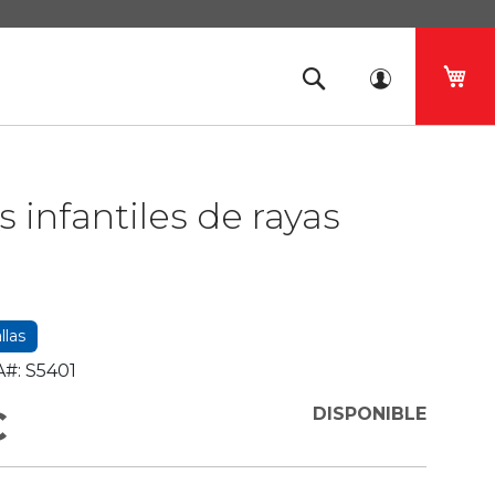
Mi 
 infantiles de rayas
llas
#:
S5401
€
DISPONIBLE