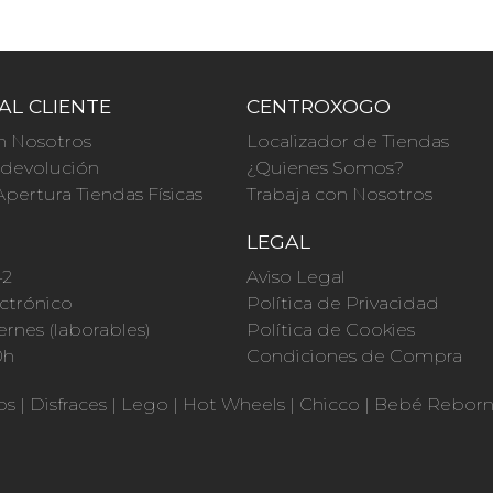
AL CLIENTE
CENTROXOGO
n Nosotros
Localizador de Tiendas
a devolución
¿Quienes Somos?
Apertura Tiendas Físicas
Trabaja con Nosotros
O
LEGAL
42
Aviso Legal
ctrónico
Política de Privacidad
ernes (laborables)
Política de Cookies
0h
Condiciones de Compra
os
|
Disfraces
|
Lego
|
Hot Wheels
|
Chicco
|
Bebé Rebor