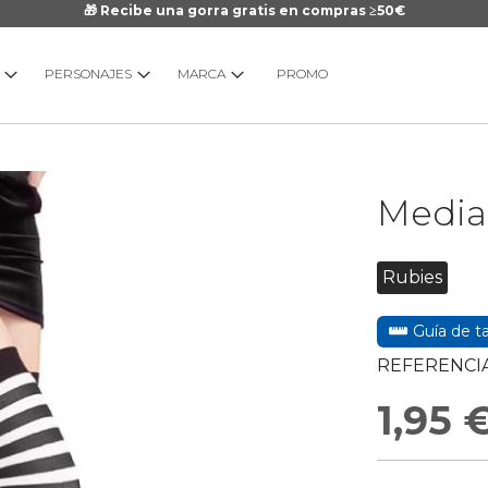
🎁 Recibe una gorra gratis en compras ≥50€
PERSONAJES
MARCA
PROMO
Saltar
Medias
al
comienzo
de
Rubies
la
galería
Guía de ta
de
imágenes
REFERENCIA
1,95 