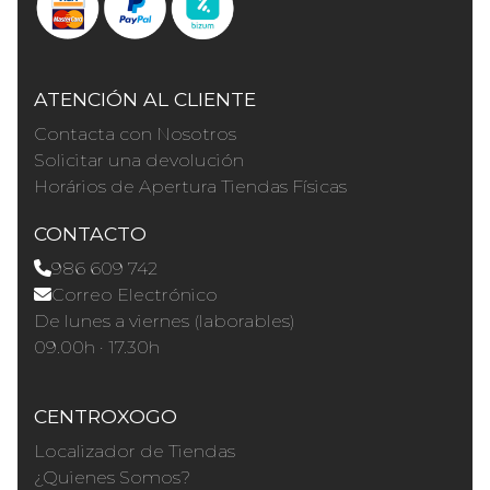
ATENCIÓN AL CLIENTE
Contacta con Nosotros
Solicitar una devolución
Horários de Apertura Tiendas Físicas
CONTACTO
986 609 742
Correo Electrónico
De lunes a viernes (laborables)
09.00h · 17.30h
CENTROXOGO
Localizador de Tiendas
¿Quienes Somos?