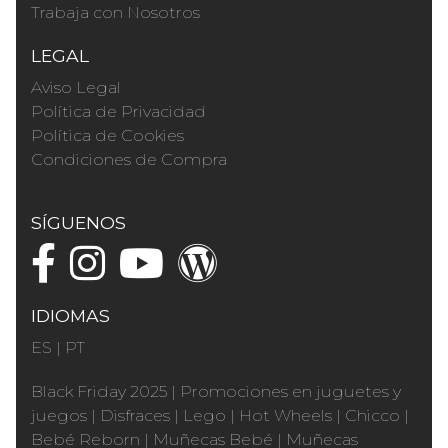
Trabaja con Nosotros
LEGAL
Aviso Legal
Política de Privacidad
Política de Cookies
Condiciones de Compra
SÍGUENOS
IDIOMAS
ES
|
PT
Black Friday 2025
|
Promociones en juguetes y
juegos
|
Disfraces
|
Lego
|
Hot Wheels
|
Chicco
|
Bebé Reborn
|
Muñecas Bebé
|
Muñecas