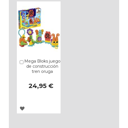
Mega Bloks juego
Añadir
de construcción
tren oruga
24,95 €
AGREGAR
A
LOS