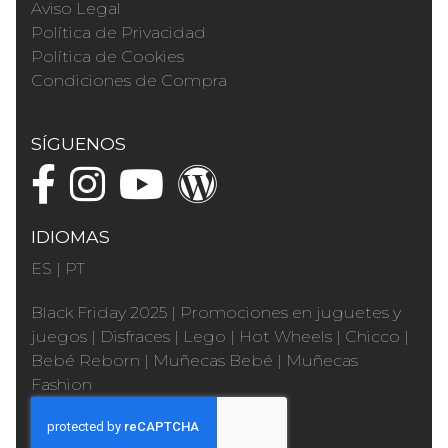
Aviso Legal
Política de Privacidad
Política de Cookies
Condiciones de Compra
SÍGUENOS
IDIOMAS
ES
|
PT
Black Friday 2025
|
Promociones en juguetes y
juegos
|
Disfraces
|
Lego
|
Hot Wheels
|
Chicco
|
Bebé Reborn
|
Muñecas Bebé
|
Muñecas
Fashion