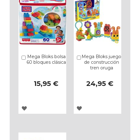
Mega Bloks bolsa
Mega Bloks juego
Añadir
Añadir
60 bloques clásica
de construcción
tren oruga
15,95 €
24,95 €
AGREGAR
AGREGAR
A
A
LOS
LOS