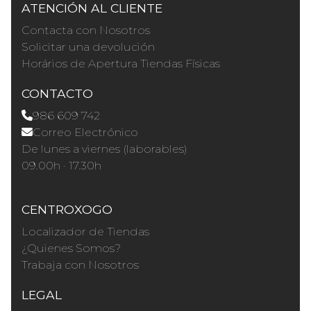
ATENCIÓN AL CLIENTE
Contacta con Nosotros
Solicitar una devolución
Horários de Apertura Tiendas Físicas
CONTACTO
986 609 742
Correo Electrónico
De lunes a viernes (laborables)
09.00h · 17.30h
CENTROXOGO
Localizador de Tiendas
¿Quienes Somos?
Trabaja con Nosotros
LEGAL