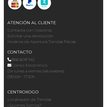
ATENCIÓN AL CLIENTE
Contacta con Nosotros
Solicitar una devolución
Horários de Apertura Tiendas Físicas
CONTACTO
986 609 742
Correo Electrónico
De lunes a viernes (laborables)
09.00h · 17.30h
CENTROXOGO
Localizador de Tiendas
¿Quienes Somos?