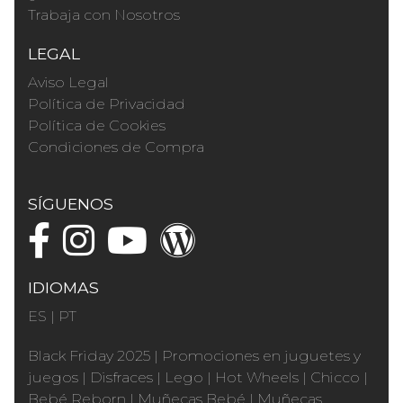
Trabaja con Nosotros
LEGAL
Aviso Legal
Política de Privacidad
Política de Cookies
Condiciones de Compra
SÍGUENOS
IDIOMAS
ES
|
PT
Black Friday 2025
|
Promociones en juguetes y
juegos
|
Disfraces
|
Lego
|
Hot Wheels
|
Chicco
|
Bebé Reborn
|
Muñecas Bebé
|
Muñecas