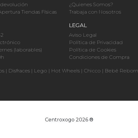
a devolución
¿Quienes Somos?
Apertura Tiendas Físicas
Trabaja con Nosotros
O
LEGAL
42
Aviso Legal
ctrónico
Política de Privacidad
ernes (laborables)
Política de Cookies
0h
Condiciones de Compra
os
|
Disfraces
|
Lego
|
Hot Wheels
|
Chicco
|
Bebé Rebor
Centroxogo 2026 ®