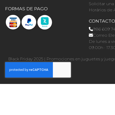
Solicitar un
FORMAS DE PAGO
Horários de 
CONTACT
986 609 7
Correo Ele
De lunes a vi
09.00h · 17.3
Black Friday 2025
|
Promociones en juguetes y jueg