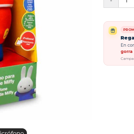
PROM
Rega
En com
gorra 
Campaña
icrófono