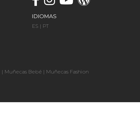
IDIOMAS
ES
|
PT
n
|
Muñecas Bebé
|
Muñecas Fashion