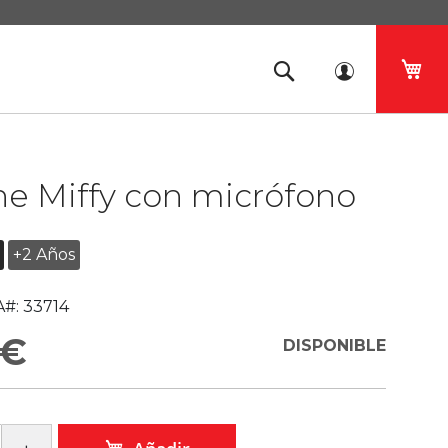
Mi 
e Miffy con micrófono
+2 Años
#:
33714
 €
DISPONIBLE