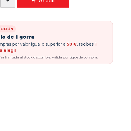
Añadir
OCIÓN
lo de 1 gorra
pras por valor igual o superior a
50 €
, recibes
1
a elegir
.
 limitada al stock disponible, válida por tique de compra.