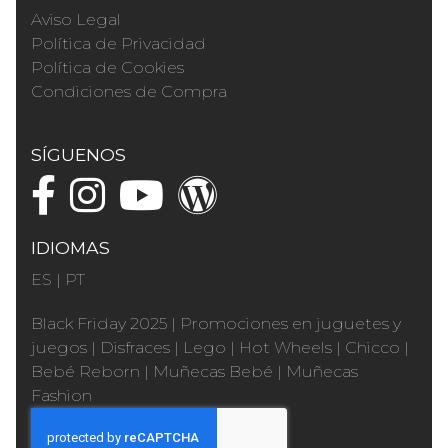
Aviso Legal
Política de Privacidad
Política de Cookies
Condiciones de Compra
SÍGUENOS
IDIOMAS
ES
|
PT
Black Friday 2025
|
Promociones en juguetes y
juegos
|
Disfraces
|
Lego
|
Hot Wheels
|
Chicco
|
Bebé Reborn
|
Muñecas Bebé
|
Muñecas
Fashion