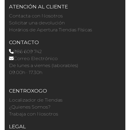
ATENCIÓN AL CLIENTE
Contacta con Nosotros
Solicitar una devolución
Horários de Apertura Tiendas Físicas
CONTACTO
986 609 742
Correo Electrónico
De lunes a viernes (laborables)
09.00h · 17.30h
CENTROXOGO
Localizador de Tiendas
¿Quienes Somos?
Trabaja con Nosotros
LEGAL