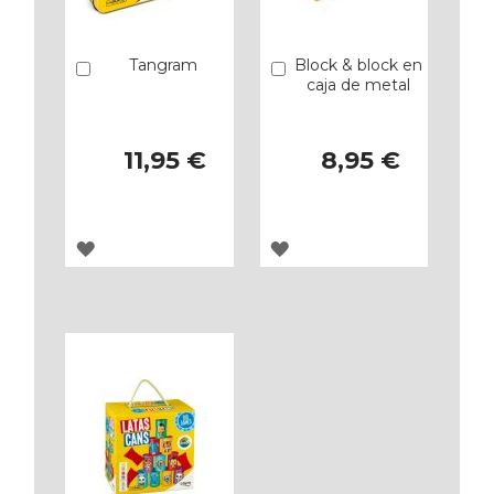
Tangram
Block & block en
Añadir
Añadir
caja de metal
11,95 €
8,95 €
AGREGAR
AGREGAR
A
A
LOS
LOS
FAVORITOS
FAVORITOS