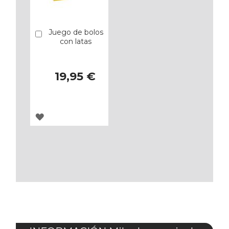
Juego de bolos
Añadir
con latas
19,95 €
AGREGAR
A
LOS
FAVORITOS