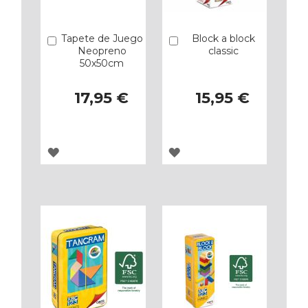
Tapete de Juego
Block a block
Añadir
Añadir
Neopreno
classic
50x50cm
17,95 €
15,95 €
AGREGAR
AGREGAR
A
A
LOS
LOS
FAVORITOS
FAVORITOS