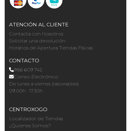
ATENCIÓN AL CLIENTE
Contacta con Nosotros
Solicitar una devolución
Horários de Apertura Tiendas Físicas
CONTACTO
986 609 742
Correo Electrónico
De lunes a viernes (laborables)
09.00h · 17.30h
CENTROXOGO
Localizador de Tiendas
¿Quienes Somos?