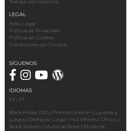
Trabaja con Nosotros
LEGAL
Aviso Legal
Política de Privacidad
Política de Cookies
Condiciones de Compra
SÍGUENOS
IDIOMAS
ES
|
PT
Black Friday 2025
|
Promociones en juguetes y
juegos
|
Disfraces
|
Lego
|
Hot Wheels
|
Chicco
|
Bebé Reborn
|
Muñecas Bebé
|
Muñecas