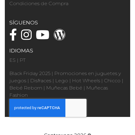
Condiciones de Compra
SÍGUENOS
IDIOMAS
ES
|
PT
Black Friday 2025
|
Promociones en juguetes y
juegos
|
Disfraces
|
Lego
|
Hot Wheels
|
Chicco
|
Bebé Reborn
|
Muñecas Bebé
|
Muñecas
Fashion