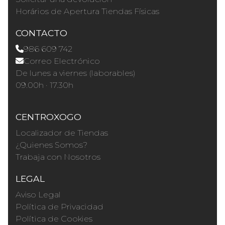
Horários de Apertura Tiendas Físicas
CONTACTO
986 609 742
Correo Electrónico
De lunes a viernes (laborables)
09.00h · 17.30h
CENTROXOGO
Localizador de Tiendas
¿Quienes Somos?
Trabaja con Nosotros
LEGAL
Aviso Legal
Política de Privacidad
Política de Cookies