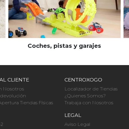
Coches, pistas y garajes
AL CLIENTE
CENTROXOGO
n Nosotros
Localizador de Tiendas
a devolución
¿Quienes Somos?
Apertura Tiendas Físicas
Trabaja con Nosotros
O
LEGAL
42
Aviso Legal