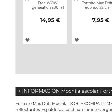
Free WOW
Fortnite Max Drif
generation 500 ml
redondo 22 cm
14,95 €
7,95 €
AGREGAR
AGREGAR
A
A
LOS
LOS
FAVORITOS
FAVORITOS
+ INFORMACIÓN Mochila escolar Fortn
Fortnite Max Drift Mochila DOBLE COMPARTIME
reflectantes. Espaldera acolchada. Tirantes ergo