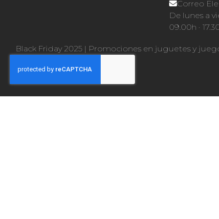
Correo Ele
De lunes a vi
09.00h · 17.3
Black Friday 2025
|
Promociones en juguetes y jueg