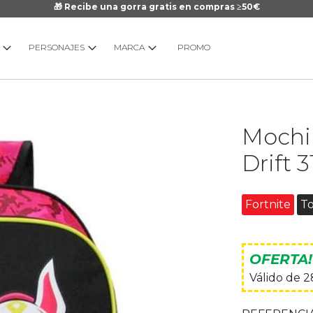
🎁 Recibe una gorra gratis en compras ≥50€
PERSONAJES
MARCA
PROMO
Saltar
Mochil
al
comienzo
Drift 
de
la
galería
Fortnite
T
de
imágenes
OFERTA!
Válido de 2