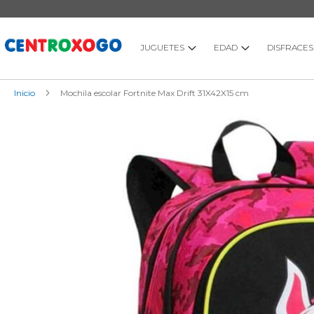
Ir
al
contenido
JUGUETES
EDAD
DISFRACES
Inicio
Mochila escolar Fortnite Max Drift 31X42X15 cm
Saltar
al
final
de
la
galería
de
imágenes