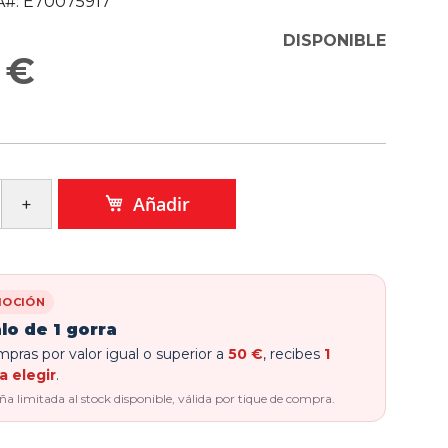
#:
E70075917
DISPONIBLE
 €
Añadir
OCIÓN
lo de 1 gorra
pras por valor igual o superior a
50 €
, recibes
1
a elegir
.
 limitada al stock disponible, válida por tique de compra.