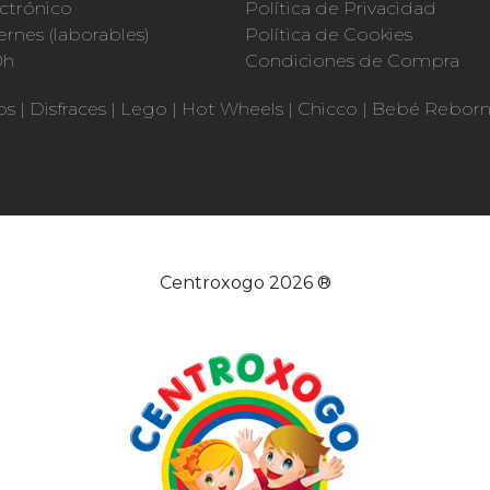
ctrónico
Política de Privacidad
ernes (laborables)
Política de Cookies
0h
Condiciones de Compra
os
|
Disfraces
|
Lego
|
Hot Wheels
|
Chicco
|
Bebé Rebor
Centroxogo 2026 ®