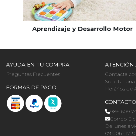
Aprendizaje y Desarrollo Motor
AYUDA EN TU COMPRA
ATENCIÓN 
Preguntas Frecuentes
Contacta co
Solicitar un
FORMAS DE PAGO
Horários de 
CONTACT
986 609 7
Correo Ele
De lunes a vi
09.00h · 17.3