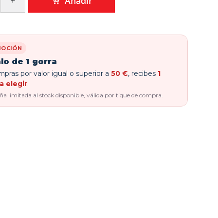
Añadir
OCIÓN
lo de 1 gorra
pras por valor igual o superior a
50 €
, recibes
1
a elegir
.
 limitada al stock disponible, válida por tique de compra.