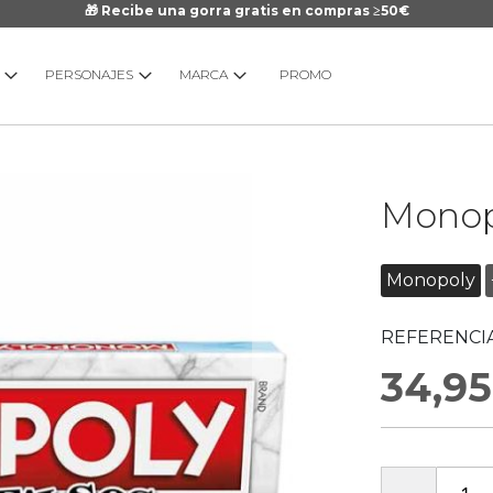
🎁 Recibe una gorra gratis en compras ≥50€
PERSONAJES
MARCA
PROMO
Saltar
Monopo
al
comienzo
de
Monopoly
la
galería
REFERENCIA
de
imágenes
34,95