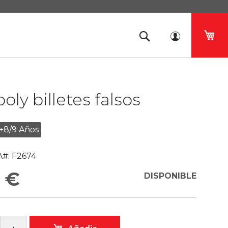
Mi 
ly billetes falsos
+8/9 Años
#:
F2674
 €
DISPONIBLE