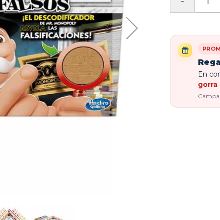
PROM
Rega
En com
gorra 
Campaña