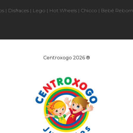
os
|
Disfraces
|
Lego
|
Hot Wheels
|
Chicco
|
Bebé Rebor
Centroxogo 2026 ®