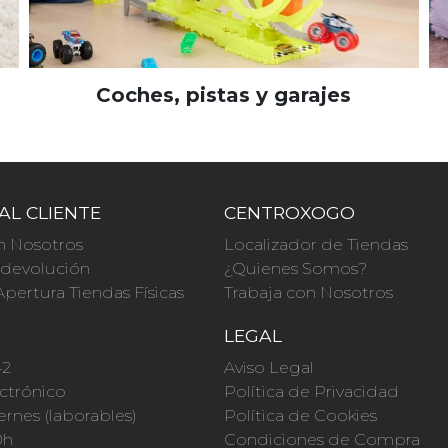
Coches, pistas y garajes
AL CLIENTE
CENTROXOGO
n Nosotros
Localizador de Tiendas
a devolución
¿Quienes Somos?
Apertura Tiendas Físicas
Trabaja con Nosotros
O
LEGAL
42
Aviso Legal
ctrónico
Política de Privacidad
ernes (laborables)
Política de Cookies
0h
Condiciones de Compra