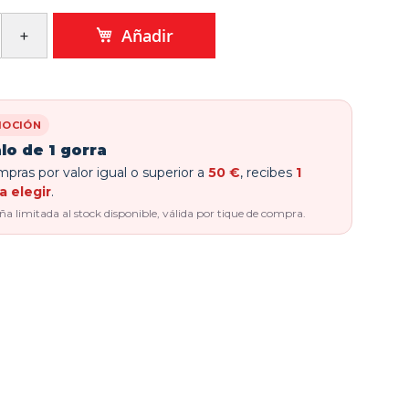
Añadir
OCIÓN
lo de 1 gorra
pras por valor igual o superior a
50 €
, recibes
1
a elegir
.
 limitada al stock disponible, válida por tique de compra.