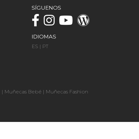
SÍGUENOS
IDIOMAS
ES
|
PT
n
|
Muñecas Bebé
|
Muñecas Fashion