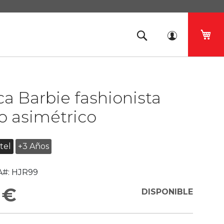
Mi 
 Barbie fashionista
o asimétrico
tel
+3 Años
#:
HJR99
 €
DISPONIBLE