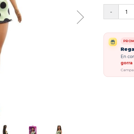
PROM
Rega
En com
gorra 
Campaña