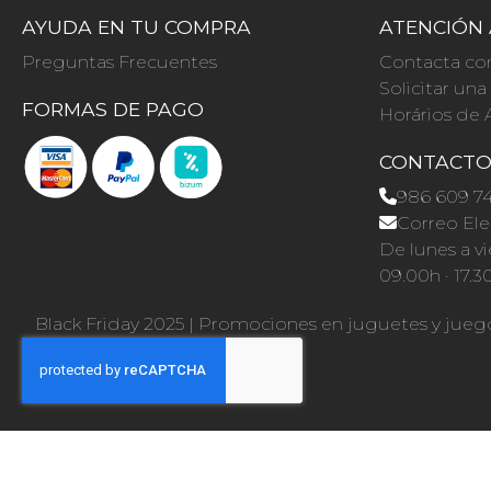
AYUDA EN TU COMPRA
ATENCIÓN 
Preguntas Frecuentes
Contacta co
Solicitar un
FORMAS DE PAGO
Horários de 
CONTACT
986 609 7
Correo Ele
De lunes a vi
09.00h · 17.3
Black Friday 2025
|
Promociones en juguetes y jueg