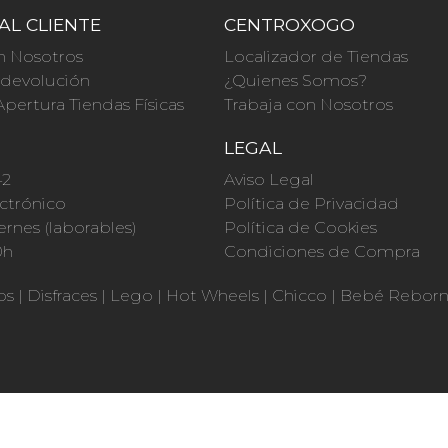
AL CLIENTE
CENTROXOGO
n Nosotros
Localizador de Tiendas
a devolución
¿Quienes Somos?
Apertura Tiendas Físicas
Trabaja con Nosotros
O
LEGAL
42
Aviso Legal
ctrónico
Política de Privacidad
ernes (laborables)
Política de Cookies
0h
Condiciones de Compra
os
|
Disfraces
|
Lego
|
Hot Wheels
|
Chicco
|
Bebé Rebor