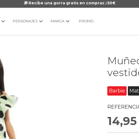
🎁 Recibe una gorra gratis en compras ≥50€
PERSONAJES
MARCA
PROMO
Saltar
Muñeca
al
comienzo
vestid
de
la
galería
Barbie
Mat
de
imágenes
REFERENCIA
14,95