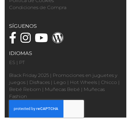
Política de Cookies
Condiciones de Compra
SÍGUENOS
IDIOMAS
ES
|
PT
Black Friday 2025
|
Promociones en juguetes y
juegos
|
Disfraces
|
Lego
|
Hot Wheels
|
Chicco
|
Bebé Reborn
|
Muñecas Bebé
|
Muñecas
Fashion