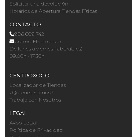
Solicitar una devolución
Horários de Apertura Tiendas Físicas
CONTACTO
986 609 742
Correo Electrónico
De lunes a viernes (laborables)
09.00h · 17.30h
CENTROXOGO
Localizador de Tiendas
¿Quienes Somos?
Trabaja con Nosotros
LEGAL
Aviso Legal
Política de Privacidad