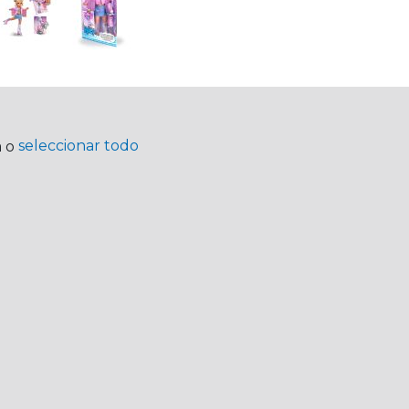
seleccionar todo
a o