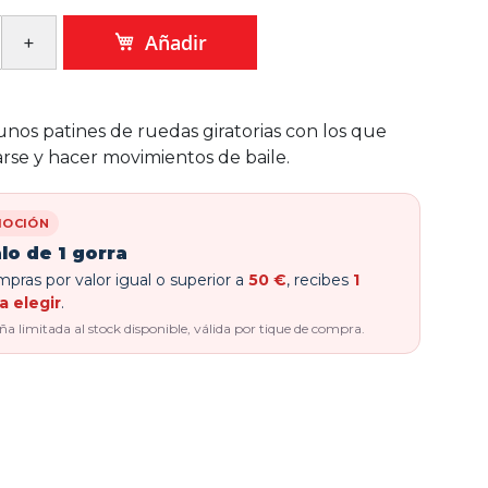
Añadir
unos patines de ruedas giratorias con los que
arse y hacer movimientos de baile.
OCIÓN
lo de 1 gorra
pras por valor igual o superior a
50 €
, recibes
1
a elegir
.
 limitada al stock disponible, válida por tique de compra.