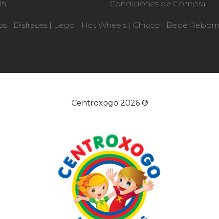
0h
Condiciones de Compra
os
|
Disfraces
|
Lego
|
Hot Wheels
|
Chicco
|
Bebé Rebor
Centroxogo 2026 ®