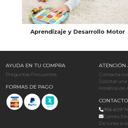
Aprendizaje y Desarrollo Motor
AYUDA EN TU COMPRA
ATENCIÓN 
Preguntas Frecuentes
Contacta co
Solicitar un
FORMAS DE PAGO
Horários de 
CONTACT
986 609 7
Correo Ele
De lunes a vi