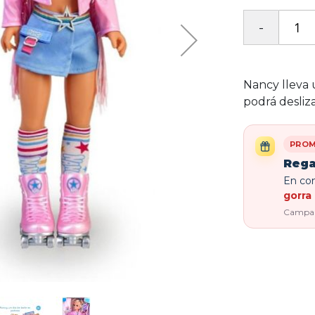
Nancy lleva 
podrá desliz
PROM
Rega
En com
gorra 
Campaña