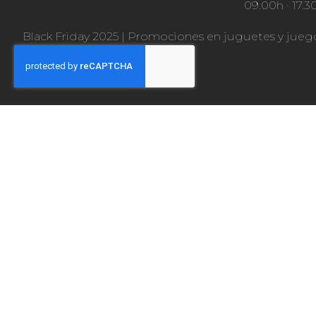
09.00h · 17.3
Black Friday 2025
|
Promociones en juguetes y jueg