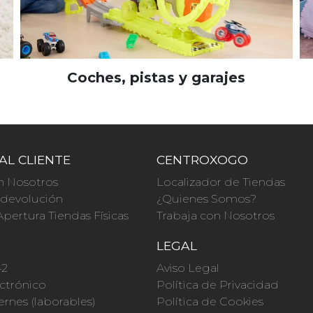
Coches, pistas y garajes
AL CLIENTE
CENTROXOGO
n Nosotros
Localizador de Tiendas
a devolución
¿Quienes Somos?
Apertura Tiendas Físicas
Trabaja con Nosotros
O
LEGAL
42
Aviso Legal
ctrónico
Política de Privacidad
ernes (laborables)
Política de Cookies