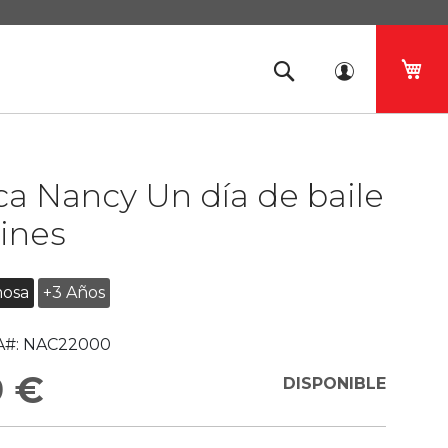
Mi 
a Nancy Un día de baile
ines
osa
+3 Años
#:
NAC22000
9 €
DISPONIBLE