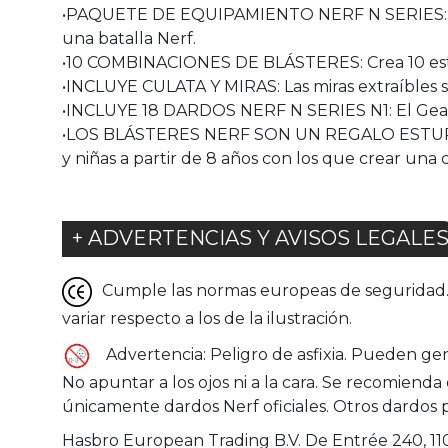
•PAQUETE DE EQUIPAMIENTO NERF N SERIES: El se
una batalla Nerf.
•10 COMBINACIONES DE BLÁSTERES: Crea 10 estilo
•INCLUYE CULATA Y MIRAS: Las miras extraíbles se 
•INCLUYE 18 DARDOS NERF N SERIES N1: El Gear U
•LOS BLÁSTERES NERF SON UN REGALO ESTUPENDO
y niñas a partir de 8 años con los que crear una co
+ ADVERTENCIAS Y AVISOS LEGALE
Cumple las normas europeas de seguridad. G
variar respecto a los de la ilustración.
Advertencia: Peligro de asfixia. Pueden ge
No apuntar a los ojos ni a la cara. Se recomienda
únicamente dardos Nerf oficiales. Otros dardos 
Hasbro European Trading B.V. De Entrée 240, 