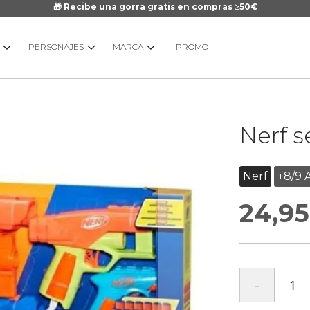
🎁 Recibe una gorra gratis en compras ≥50€
PERSONAJES
MARCA
PROMO
Saltar
Nerf s
al
comienzo
de
Nerf
+8/9 
la
galería
24,95
de
imágenes