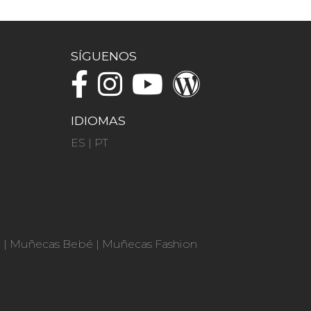
SÍGUENOS
IDIOMAS
ES
|
PT
n
|
Muñecas Bebé
|
Muñecas Fashion