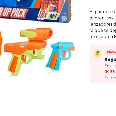
El paquete G
diferentes y 
lanzadores d
lo que te de
de espuma N
PROM
Rega
En com
gorra 
Campaña