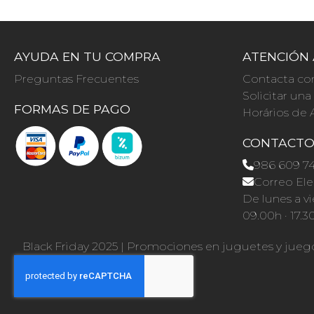
AYUDA EN TU COMPRA
ATENCIÓN 
Preguntas Frecuentes
Contacta co
Solicitar un
FORMAS DE PAGO
Horários de 
CONTACT
986 609 7
Correo Ele
De lunes a vi
09.00h · 17.3
Black Friday 2025
|
Promociones en juguetes y jueg