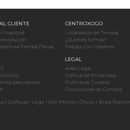
AL CLIENTE
CENTROXOGO
n Nosotros
Localizador de Tiendas
a devolución
¿Quienes Somos?
Apertura Tiendas Físicas
Trabaja con Nosotros
O
LEGAL
42
Aviso Legal
ctrónico
Política de Privacidad
ernes (laborables)
Política de Cookies
0h
Condiciones de Compra
os
|
Disfraces
|
Lego
|
Hot Wheels
|
Chicco
|
Bebé Rebor