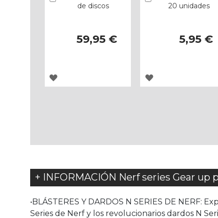
de discos
20 unidades
59,95 €
5,95 €
AGREGAR
AGREGAR
A
A
LOS
LOS
FAVORITOS
FAVORITOS
+ INFORMACIÓN Nerf series Gear up p
•BLÁSTERES Y DARDOS N SERIES DE NERF: Expe
Series de Nerf y los revolucionarios dardos N Ser