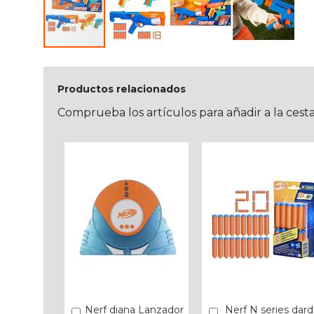
Productos relacionados
Comprueba los artículos para añadir a la cest
Nerf diana Lanzador
Nerf N series dar
Añadir
Añadir