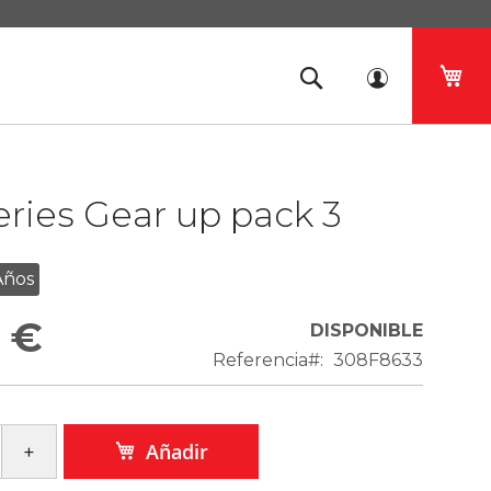
Mi 
eries Gear up pack 3
Años
 €
DISPONIBLE
Referencia
308F8633
Añadir