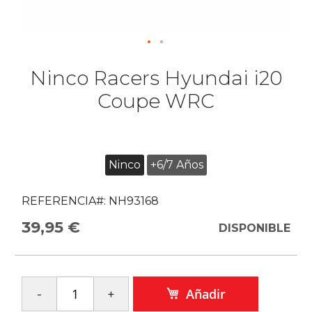
Ninco Racers Hyundai i20
Coupe WRC
Ninco
+6/7 Años
REFERENCIA#:
NH93168
39,95 €
DISPONIBLE
Añadir