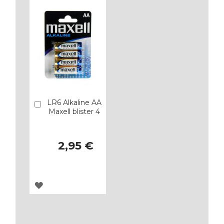
LR6 Alkaline AA
Añadir
Maxell blister 4
2,95 €
AGREGAR
A
LOS