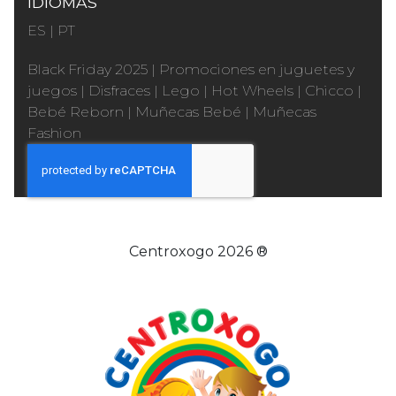
IDIOMAS
ES
|
PT
Black Friday 2025
|
Promociones en juguetes y
juegos
|
Disfraces
|
Lego
|
Hot Wheels
|
Chicco
|
Bebé Reborn
|
Muñecas Bebé
|
Muñecas
Fashion
Centroxogo 2026 ®