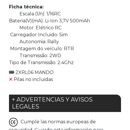
Ficha técnica:
Escala (1/n): 1/16RC
Bateria(V)(mA): Li-Ion 3,7V 500mAh
Motor: Elétrico RC
Carregador Incluido: Sim
Autonomia: Rally
Montagem do veículo: RTR
Transmissão: 2WD
Tipo de Transmissão: 2.4Ghz
2XRL06 MANDO
Pilas no incluidas
+ ADVERTENCIAS Y AVISOS
LEGALES
Cumple las normas europeas de
seguridad. Guarde esta información para