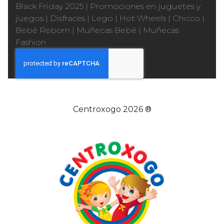
Black Friday 2025
|
Promociones en juguetes y
juegos
|
Disfraces
|
Lego
|
Hot Wheels
|
Chicco
|
Bebé Reborn
|
Muñecas Bebé
|
Muñecas
Fashion
Centroxogo 2026 ®