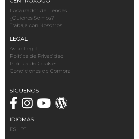
CENTROXOGO
Localizador de Tiendas
¿Quienes Somos?
Trabaja con Nosotros
LEGAL
Aviso Legal
Política de Privacidad
Política de Cookies
Condiciones de Compra
SÍGUENOS
IDIOMAS
ES
|
PT