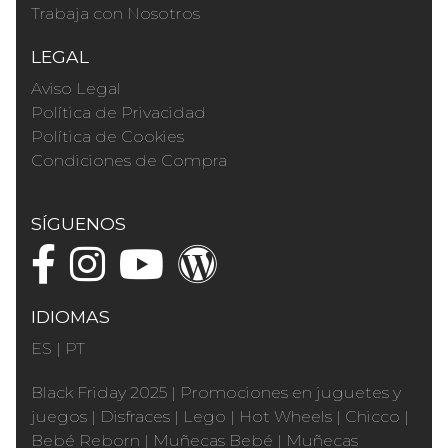
Trabaja con Nosotros
LEGAL
Aviso Legal
Política de Privacidad
Política de Cookies
Condiciones de Compra
SÍGUENOS
IDIOMAS
ES
|
PT
Black Friday 2025
|
Promociones en juguetes y
juegos
|
Disfraces
|
Lego
|
Hot Wheels
|
Chicco
|
Bebé Reborn
|
Muñecas Bebé
|
Muñecas