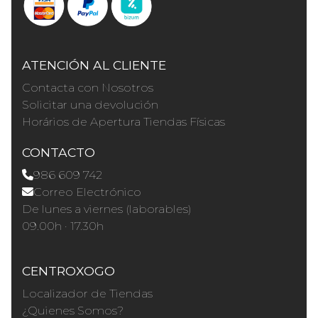
ATENCIÓN AL CLIENTE
Contacta con Nosotros
Solicitar una devolución
Horários de Apertura Tiendas Físicas
CONTACTO
986 609 742
Correo Electrónico
De lunes a viernes (laborables)
09.00h · 17.30h
CENTROXOGO
Localizador de Tiendas
¿Quienes Somos?