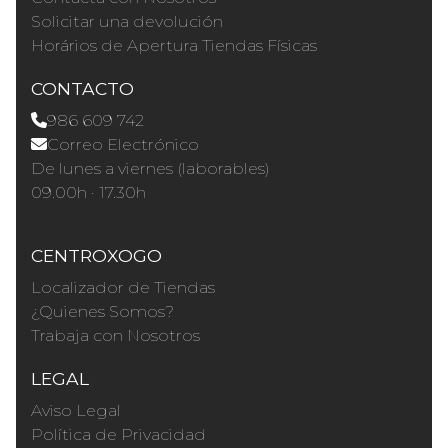
Solicitar una devolución
Horários de Apertura Tiendas Físicas
CONTACTO
986 609 742
Correo Electrónico
De lunes a viernes (laborables)
09.00h · 17.30h
CENTROXOGO
Localizador de Tiendas
¿Quienes Somos?
Trabaja con Nosotros
LEGAL
Aviso Legal
Política de Privacidad