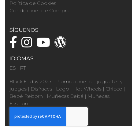
Política de Cookies
Condiciones de Compra
SÍGUENOS
IDIOMAS
ES
|
PT
Black Friday 2025
|
Promociones en juguetes y
juegos
|
Disfraces
|
Lego
|
Hot Wheels
|
Chicco
|
Bebé Reborn
|
Muñecas Bebé
|
Muñecas
Fashion