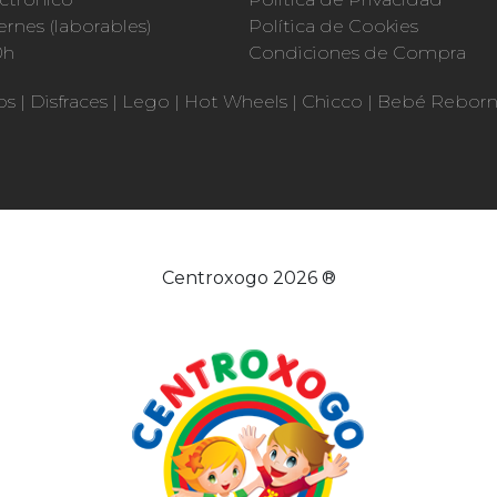
ernes (laborables)
Política de Cookies
0h
Condiciones de Compra
os
|
Disfraces
|
Lego
|
Hot Wheels
|
Chicco
|
Bebé Rebor
Centroxogo 2026 ®