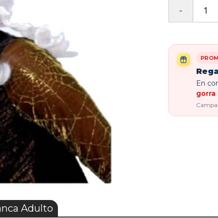
PROM
Rega
En com
gorra 
Campaña
nca Adulto