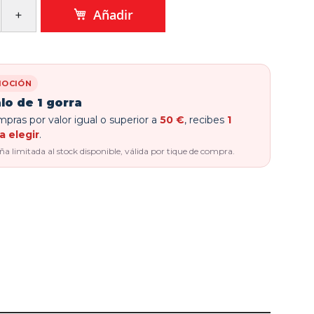
Añadir
OCIÓN
lo de 1 gorra
pras por valor igual o superior a
50 €
, recibes
1
a elegir
.
 limitada al stock disponible, válida por tique de compra.