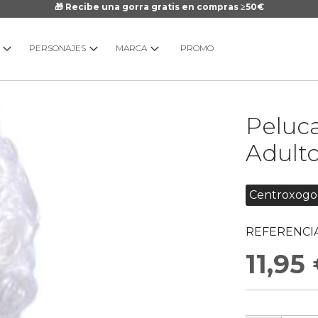
🎁 Recibe una gorra gratis en compras ≥50€
PERSONAJES
MARCA
PROMO
Saltar
Peluc
al
comienzo
Adult
de
la
galería
Centroxogo
de
imágenes
REFERENCIA
11,95