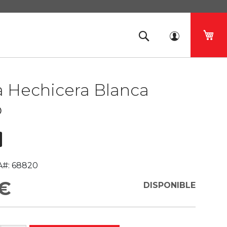
Mi 
a Hechicera Blanca
o
#:
68820
 €
DISPONIBLE