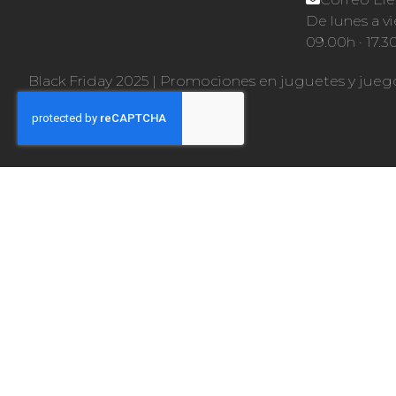
De lunes a vi
09.00h · 17.3
Black Friday 2025
|
Promociones en juguetes y jueg