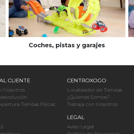
Coches, pistas y garajes
AL CLIENTE
CENTROXOGO
n Nosotros
Localizador de Tiendas
a devolución
¿Quienes Somos?
Apertura Tiendas Físicas
Trabaja con Nosotros
O
LEGAL
42
Aviso Legal
ctrónico
Política de Privacidad