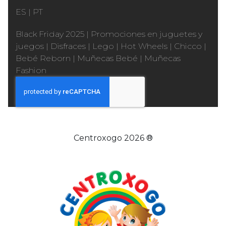
ES
|
PT
Black Friday 2025
|
Promociones en juguetes y
juegos
|
Disfraces
|
Lego
|
Hot Wheels
|
Chicco
|
Bebé Reborn
|
Muñecas Bebé
|
Muñecas
Fashion
Centroxogo 2026 ®