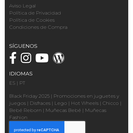
Aviso Legal
Política de Privacidad
Política de Cookies
Condiciones de Compra
SÍGUENOS
IDIOMAS
ES
|
PT
Black Friday 2025
|
Promociones en juguetes y
juegos
|
Disfraces
|
Lego
|
Hot Wheels
|
Chicco
|
Bebé Reborn
|
Muñecas Bebé
|
Muñecas
Fashion