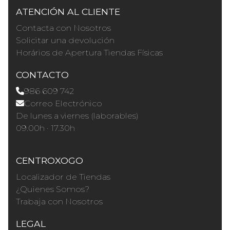
ATENCIÓN AL CLIENTE
Contacta con Nosotros
Solicitar una devolución
Horários de Apertura Tiendas Físicas
CONTACTO
986 609 742
Correo Electrónico
De lunes a viernes (laborables)
09.00h · 17.30h
CENTROXOGO
Localizador de Tiendas
¿Quienes Somos?
Trabaja con Nosotros
LEGAL