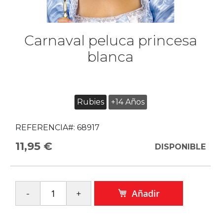
Carnaval peluca princesa
blanca
Rubies
+14 Años
REFERENCIA#:
68917
11,95 €
DISPONIBLE
Añadir