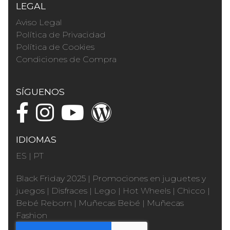
LEGAL
Aviso Legal
Política de Privacidad
Política de Cookies
Condiciones de Compra
SÍGUENOS
IDIOMAS
ES
|
PT
Black Friday 2025
|
Promociones en juguetes y
juegos
|
Disfraces
|
Lego
|
Hot Wheels
|
Chicco
|
Bebé Reborn
|
Muñecas Bebé
|
Muñecas
Fashion