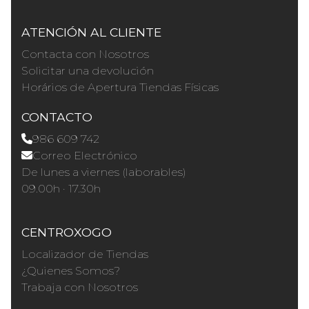
ATENCIÓN AL CLIENTE
Contacta con Nosotros
Solicitar una devolución
Horários de Apertura Tiendas Físicas
CONTACTO
986 609 742
Correo Electrónico
De lunes a viernes (laborables)
09.00h · 17.30h
CENTROXOGO
Localizador de Tiendas
¿Quienes Somos?
Trabaja con Nosotros