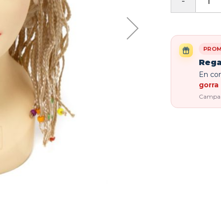
PROM
Rega
En com
gorra 
Campaña