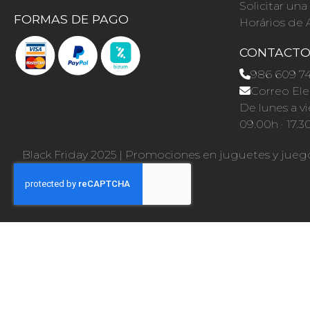
Solicitar un
FORMAS DE PAGO
Horários de 
CONTACT
986 609 7
Correo Ele
De lunes a vi
09.00h · 17.3
Black Friday 2025
|
Promociones en juguetes y jueg