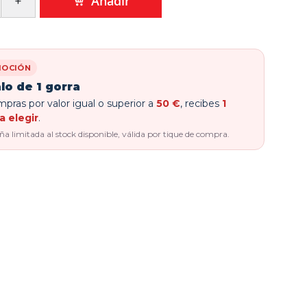
Añadir
OCIÓN
lo de 1 gorra
pras por valor igual o superior a
50 €
, recibes
1
a elegir
.
 limitada al stock disponible, válida por tique de compra.