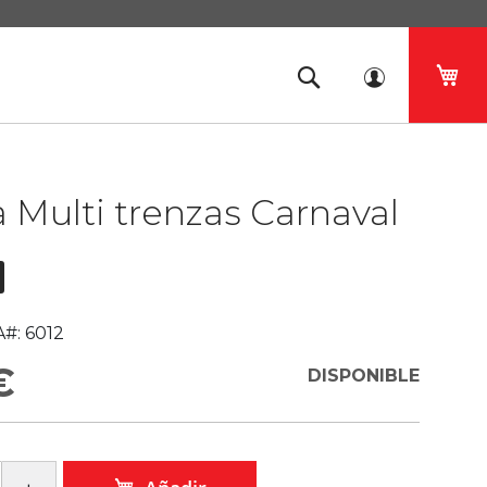
Mi 
 Multi trenzas Carnaval
#:
6012
€
DISPONIBLE