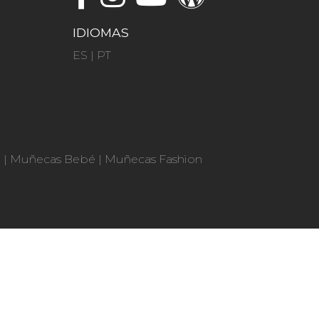
IDIOMAS
ES
|
PT
n
|
Muñecas Bebé
|
Muñecas Fashion