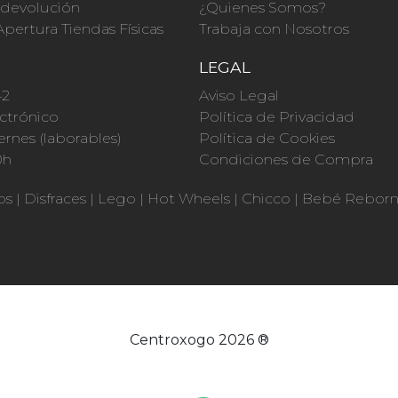
a devolución
¿Quienes Somos?
Apertura Tiendas Físicas
Trabaja con Nosotros
O
LEGAL
42
Aviso Legal
ctrónico
Política de Privacidad
ernes (laborables)
Política de Cookies
0h
Condiciones de Compra
os
|
Disfraces
|
Lego
|
Hot Wheels
|
Chicco
|
Bebé Rebor
Centroxogo 2026 ®