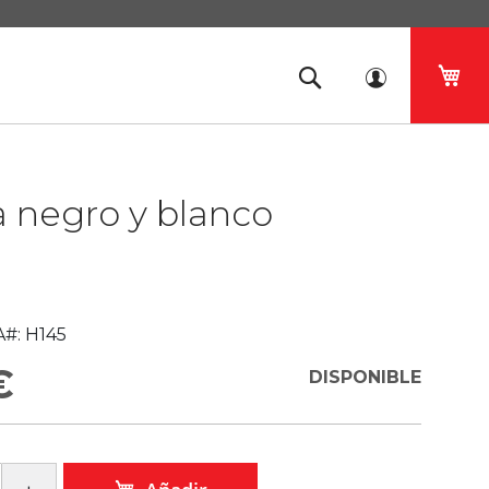
Mi 
 negro y blanco
#:
H145
€
DISPONIBLE