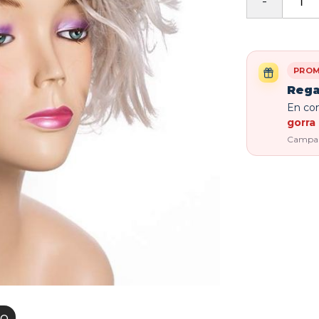
PROM
Rega
En com
gorra 
Campaña
co