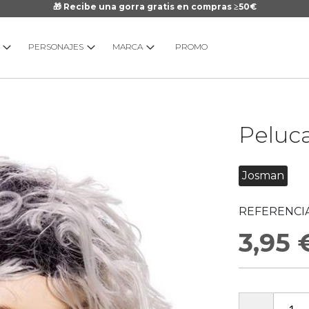
🎁 Recibe una gorra gratis en compras ≥50€
PERSONAJES
MARCA
PROMO
Saltar
Peluca
al
comienzo
de
Josman
la
galería
REFERENCIA
de
imágenes
3,95 