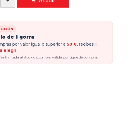
Añadir
OCIÓN
lo de 1 gorra
pras por valor igual o superior a
50 €
, recibes
1
a elegir
.
 limitada al stock disponible, válida por tique de compra.