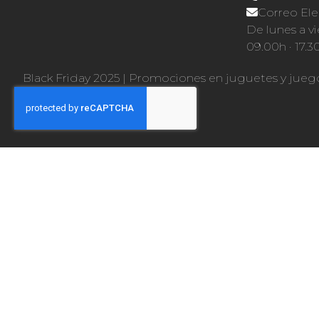
Correo Ele
De lunes a vi
09.00h · 17.3
Black Friday 2025
|
Promociones en juguetes y jueg