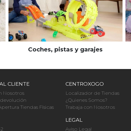
Coches, pistas y garajes
AL CLIENTE
CENTROXOGO
n Nosotros
Localizador de Tiendas
a devolución
¿Quienes Somos?
Apertura Tiendas Físicas
Trabaja con Nosotros
O
LEGAL
42
Aviso Legal