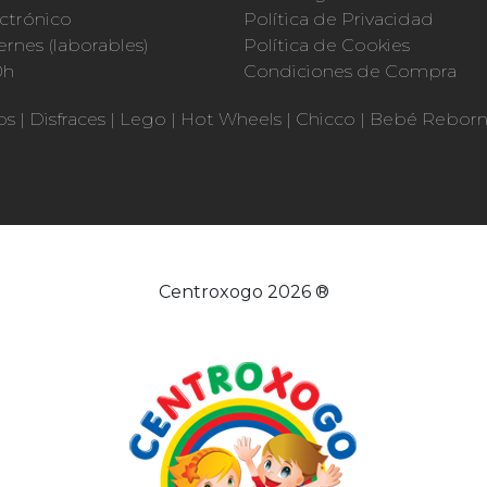
ctrónico
Política de Privacidad
ernes (laborables)
Política de Cookies
0h
Condiciones de Compra
os
|
Disfraces
|
Lego
|
Hot Wheels
|
Chicco
|
Bebé Rebor
Centroxogo 2026 ®