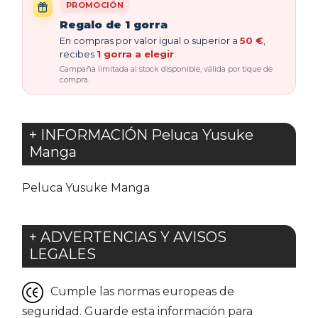
PROMOCIÓN
Regalo de 1 gorra
En compras por valor igual o superior a
50 €
,
recibes
1 gorra a elegir
.
Campaña limitada al stock disponible, válida por tique de
compra.
+ INFORMACIÓN Peluca Yusuke
Manga
Peluca Yusuke Manga
+ ADVERTENCIAS Y AVISOS
LEGALES
Cumple las normas europeas de
seguridad. Guarde esta información para