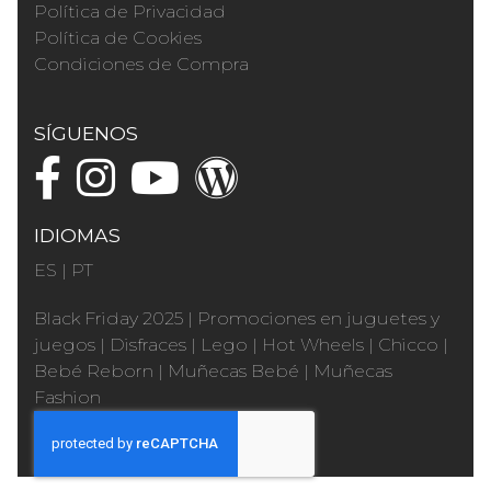
Política de Privacidad
Política de Cookies
Condiciones de Compra
SÍGUENOS
IDIOMAS
ES
|
PT
Black Friday 2025
|
Promociones en juguetes y
juegos
|
Disfraces
|
Lego
|
Hot Wheels
|
Chicco
|
Bebé Reborn
|
Muñecas Bebé
|
Muñecas
Fashion