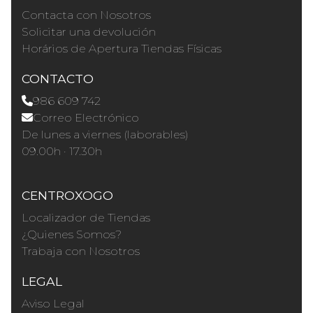
Contacta con Nosotros
Solicitar una devolución
Horários de Apertura Tiendas Físicas
CONTACTO
986 609 742
Correo Electrónico
De lunes a viernes (laborables)
09.00h · 17.30h
CENTROXOGO
Localizador de Tiendas
¿Quienes Somos?
Trabaja con Nosotros
LEGAL
Aviso Legal