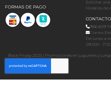
Solicitar un
FORMAS DE PAGO
Horários de 
CONTACT
986 609 7
Correo Ele
De lunes a vi
09.00h · 17.3
Black Friday 2025
|
Promociones en juguetes y jueg