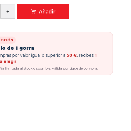
Añadir
OCIÓN
lo de 1 gorra
pras por valor igual o superior a
50 €
, recibes
1
a elegir
.
 limitada al stock disponible, válida por tique de compra.