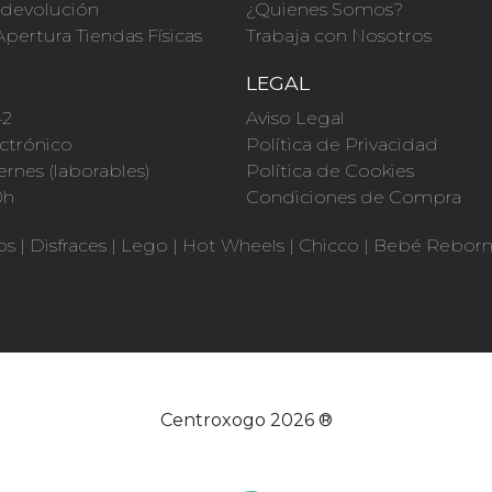
a devolución
¿Quienes Somos?
Apertura Tiendas Físicas
Trabaja con Nosotros
O
LEGAL
42
Aviso Legal
ctrónico
Política de Privacidad
ernes (laborables)
Política de Cookies
0h
Condiciones de Compra
os
|
Disfraces
|
Lego
|
Hot Wheels
|
Chicco
|
Bebé Rebor
Centroxogo 2026 ®