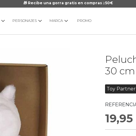
🎁 Recibe una gorra gratis en compras ≥50€
PERSONAJES
MARCA
PROMO
Saltar
Peluch
al
comienzo
30 cm
de
la
galería
Toy Partner
de
imágenes
REFERENCIA
19,95