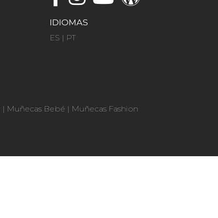
IDIOMAS
ES
|
PT
n
|
Muñecas Bebé
|
Muñecas Fashion