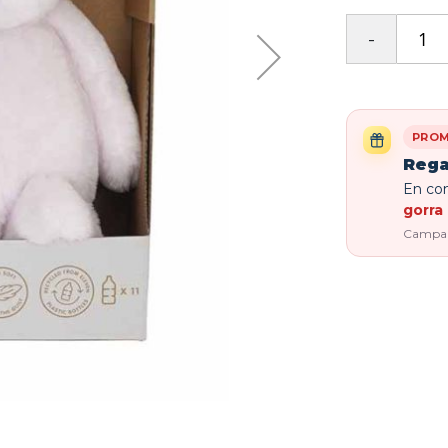
PROM
Rega
En com
gorra 
Campaña