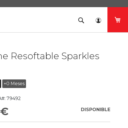
Mi 
e Resoftable Sparkles
+0 Meses
#:
79492
 €
DISPONIBLE