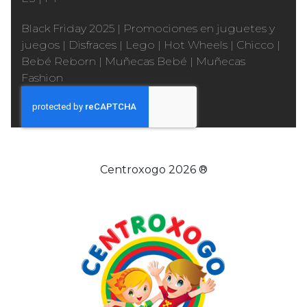
Black Friday 2025
|
Promociones en juguetes y
juegos
|
Disfraces
|
Lego
|
Hot Wheels
|
Chicco
|
Bebé Reborn
|
Muñecas Bebé
|
Muñecas
Fashion
Centroxogo 2026 ®