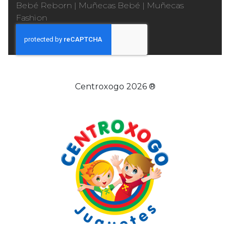
Bebé Reborn
|
Muñecas Bebé
|
Muñecas
Fashion
Centroxogo 2026 ®