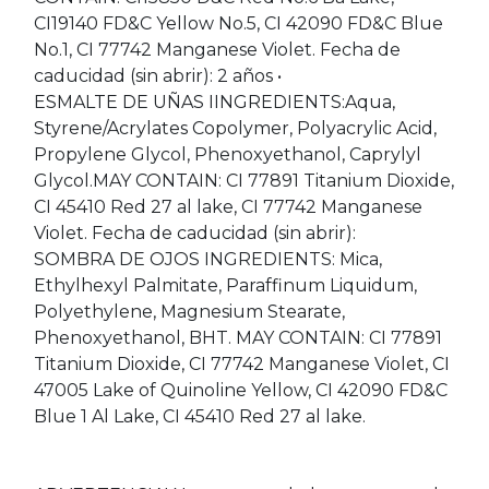
CI19140 FD&C Yellow No.5, CI 42090 FD&C Blue
No.1, CI 77742 Manganese Violet. Fecha de
caducidad (sin abrir): 2 años •
ESMALTE DE UÑAS IINGREDIENTS:Aqua,
Styrene/Acrylates Copolymer, Polyacrylic Acid,
Propylene Glycol, Phenoxyethanol, Caprylyl
Glycol.MAY CONTAIN: CI 77891 Titanium Dioxide,
CI 45410 Red 27 al lake, CI 77742 Manganese
Violet. Fecha de caducidad (sin abrir):
SOMBRA DE OJOS INGREDIENTS: Mica,
Ethylhexyl Palmitate, Paraffinum Liquidum,
Polyethylene, Magnesium Stearate,
Phenoxyethanol, BHT. MAY CONTAIN: CI 77891
Titanium Dioxide, CI 77742 Manganese Violet, CI
47005 Lake of Quinoline Yellow, CI 42090 FD&C
Blue 1 Al Lake, CI 45410 Red 27 al lake.