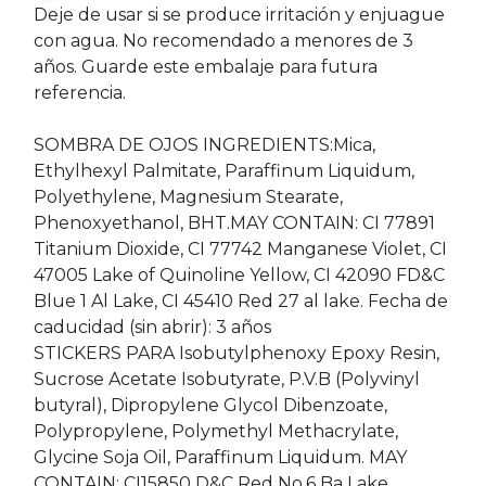
Deje de usar si se produce irritación y enjuague
con agua. No recomendado a menores de 3
años. Guarde este embalaje para futura
referencia.
SOMBRA DE OJOS INGREDIENTS:Mica,
Ethylhexyl Palmitate, Paraffinum Liquidum,
Polyethylene, Magnesium Stearate,
Phenoxyethanol, BHT.MAY CONTAIN: CI 77891
Titanium Dioxide, CI 77742 Manganese Violet, CI
47005 Lake of Quinoline Yellow, CI 42090 FD&C
Blue 1 Al Lake, CI 45410 Red 27 al lake. Fecha de
caducidad (sin abrir): 3 años
STICKERS PARA Isobutylphenoxy Epoxy Resin,
Sucrose Acetate Isobutyrate, P.V.B (Polyvinyl
butyral), Dipropylene Glycol Dibenzoate,
Polypropylene, Polymethyl Methacrylate,
Glycine Soja Oil, Paraffinum Liquidum. MAY
CONTAIN: CI15850 D&C Red No.6 Ba Lake,