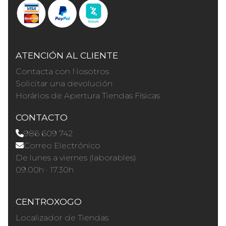
ATENCIÓN AL CLIENTE
Contacta con Nosotros
Solicitar una devolución
Horários de Apertura Tiendas Físicas
CONTACTO
986 609 742
Correo Electrónico
De lunes a viernes (laborables)
09.00h · 17.30h
CENTROXOGO
Localizador de Tiendas