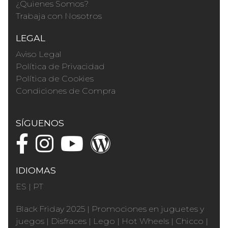
¿Quienes Somos?
Trabaja con Nosotros
LEGAL
Aviso Legal
Política de Privacidad
Política de Cookies
Condiciones de Compra
SÍGUENOS
IDIOMAS
ES
|
PT
Black Friday 2025
|
Promociones en juguetes y
juegos
|
Disfraces
|
Lego
|
Hot Wheels
|
Chicco
|