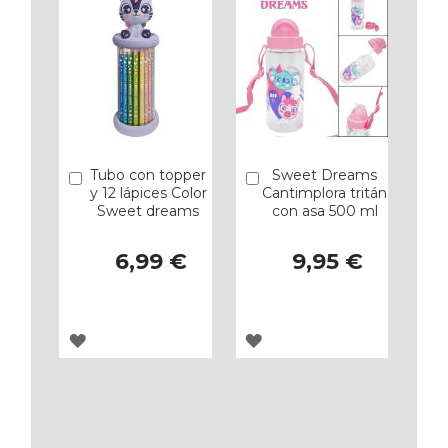
Tubo con topper
Sweet Dreams
Añadir
Añadir
y 12 lápices Color
Cantimplora tritán
Sweet dreams
con asa 500 ml
6,99 €
9,95 €
AGREGAR
AGREGAR
A
A
LOS
LOS
FAVORITOS
FAVORITOS