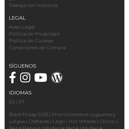
Trabaja con Nosotros
LEGAL
Aviso Legal
Política de Privacidad
Política de Cookies
Condiciones de Compra
SÍGUENOS
IDIOMAS
ES
|
PT
Black Friday 2025
|
Promociones en juguetes y
juegos
|
Disfraces
|
Lego
|
Hot Wheels
|
Chicco
|
Bebé Reborn
|
Muñecas Bebé
|
Muñecas