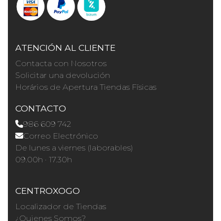
ATENCIÓN AL CLIENTE
Contacta con Nosotros
Solicitar una devolución
Horários de Apertura Tiendas Físicas
CONTACTO
986 609 742
Correo Electrónico
De lunes a viernes (laborables)
09.00h · 17.30h
CENTROXOGO
Localizador de Tiendas
¿Quienes Somos?