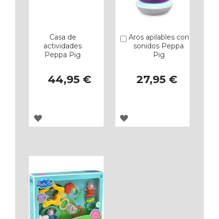
Casa de
Aros apilables con
Añadir
actividades
sonidos Peppa
Peppa Pig
Pig
44,95 €
27,95 €
AGREGAR
AGREGAR
A
A
LOS
LOS
FAVORITOS
FAVORITOS