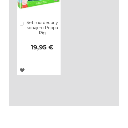
Set mordedor y
Añadir
sonajero Peppa
Pig
19,95 €
AGREGAR
A
LOS
FAVORITOS