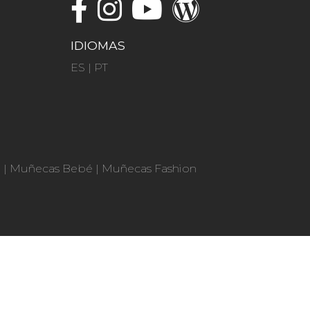
IDIOMAS
ES
|
PT
n
|
Muñecas Bebé
|
Muñecas Fashion