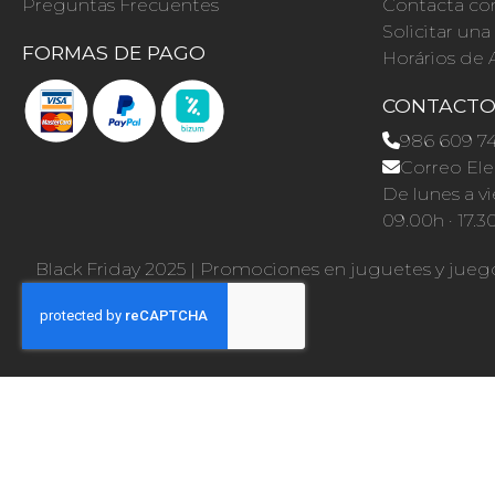
Preguntas Frecuentes
Contacta co
Solicitar un
FORMAS DE PAGO
Horários de 
CONTACT
986 609 7
Correo Ele
De lunes a vi
09.00h · 17.3
Black Friday 2025
|
Promociones en juguetes y jueg