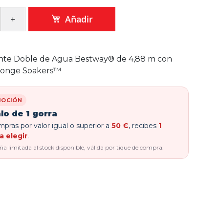
Añadir
zante Doble de Agua Bestway® de 4,88 m con
ponge Soakers™
OCIÓN
lo de 1 gorra
pras por valor igual o superior a
50 €
, recibes
1
a elegir
.
 limitada al stock disponible, válida por tique de compra.