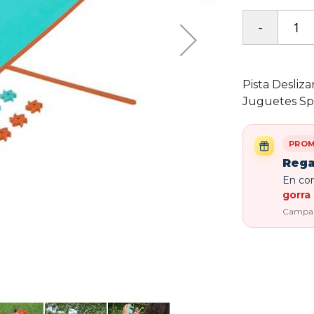
Pista Desli
Juguetes S
PROM
Rega
En com
gorra 
Campaña