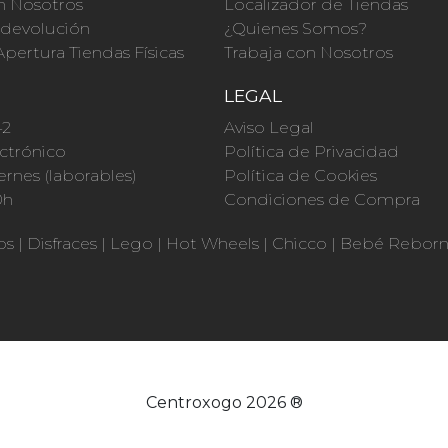
n Nosotros
Localizador de Tiendas
a devolución
¿Quienes Somos?
Apertura Tiendas Físicas
Trabaja con Nosotros
O
LEGAL
42
Aviso Legal
ctrónico
Política de Privacidad
ernes (laborables)
Política de Cookies
0h
Condiciones de Compra
os
|
Disfraces
|
Lego
|
Hot Wheels
|
Chicco
|
Bebé Rebor
Centroxogo 2026 ®