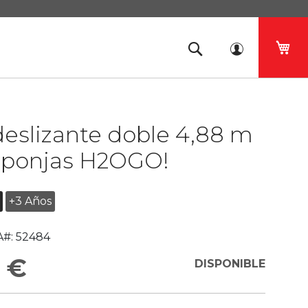
Mi 
deslizante doble 4,88 m
sponjas H2OGO!
+3 Años
#:
52484
 €
DISPONIBLE