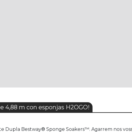
le 4,88 m con esponjas H2OGO!
ante Dupla Bestway® Sponge Soakers™. Agarrem nos vos