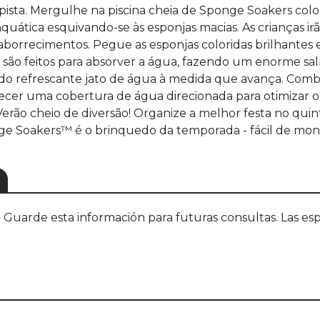
sta. Mergulhe na piscina cheia de Sponge Soakers colorid
aquática esquivando-se às esponjas macias. As crianças i
 aborrecimentos. Pegue as esponjas coloridas brilhantes e
 são feitos para absorver a água, fazendo um enorme sal
o do refrescante jato de água à medida que avança. Com
er uma cobertura de água direcionada para otimizar o de
Verão cheio de diversão! Organize a melhor festa no qui
nge Soakers™ é o brinquedo da temporada - fácil de mont
S
uarde esta información para futuras consultas. Las esp