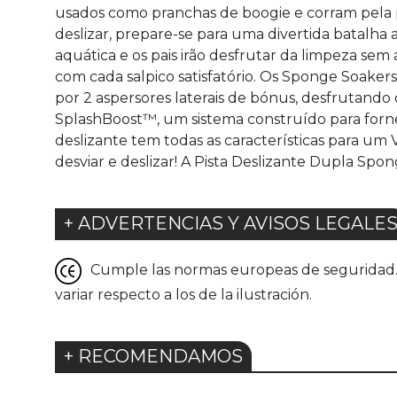
usados como pranchas de boogie e corram pela pi
deslizar, prepare-se para uma divertida batalha 
aquática e os pais irão desfrutar da limpeza sem
com cada salpico satisfatório. Os Sponge Soakers
por 2 aspersores laterais de bónus, desfrutand
SplashBoost™, um sistema construído para fornec
deslizante tem todas as características para um 
desviar e deslizar! A Pista Deslizante Dupla Spo
+ ADVERTENCIAS Y AVISOS LEGALE
Cumple las normas europeas de seguridad. G
variar respecto a los de la ilustración.
+ RECOMENDAMOS