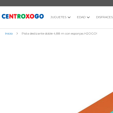
Ir
al
contenido
JUGUETES
EDAD
DISFRACES
Inicio
Pista deslizante doble 4,88 m con esponjas H2OGO!
Saltar
al
final
de
la
galería
de
imágenes