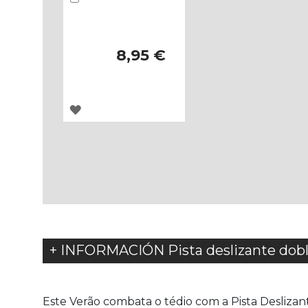
8,95 €
AGREGAR
A
LOS
FAVORITOS
+ INFORMACIÓN Pista deslizante dob
Este Verão combata o tédio com a Pista Desliz