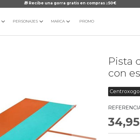
🎁 Recibe una gorra gratis en compras ≥50€
PERSONAJES
MARCA
PROMO
Saltar
Pista 
al
comienzo
con e
de
la
galería
Centroxogo
de
imágenes
REFERENCIA
34,95