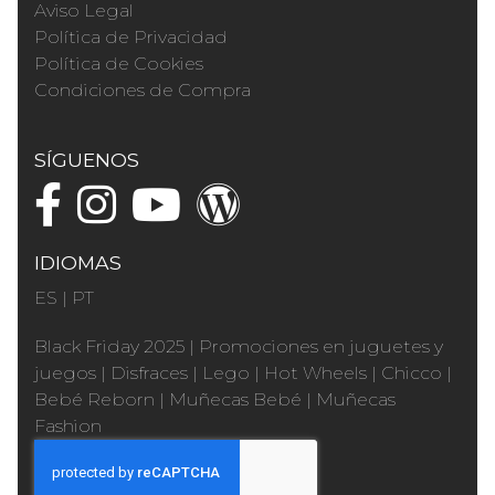
Aviso Legal
Política de Privacidad
Política de Cookies
Condiciones de Compra
SÍGUENOS
IDIOMAS
ES
|
PT
Black Friday 2025
|
Promociones en juguetes y
juegos
|
Disfraces
|
Lego
|
Hot Wheels
|
Chicco
|
Bebé Reborn
|
Muñecas Bebé
|
Muñecas
Fashion