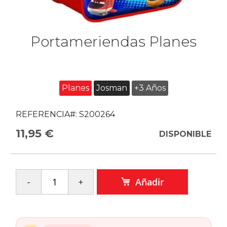
Portameriendas Planes
Planes
Josman
+3 Años
REFERENCIA#:
S200264
11,95 €
DISPONIBLE
Añadir