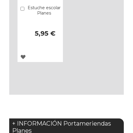
Estuche escolar
Añadir
Planes
5,95 €
AGREGAR
A
LOS
FAVORITOS
+ INFORMACIÓN Portameriendas
Planes