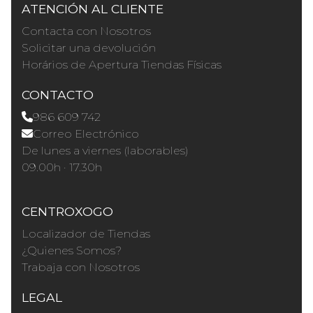
ATENCIÓN AL CLIENTE
Contacta con Nosotros
Solicitar una devolución
Horários de Apertura Tiendas Físicas
CONTACTO
986 609 742
Correo Electrónico
De lunes a viernes (laborables)
09.00h · 17.30h
CENTROXOGO
Localizador de Tiendas
¿Quienes Somos?
Trabaja con Nosotros
LEGAL