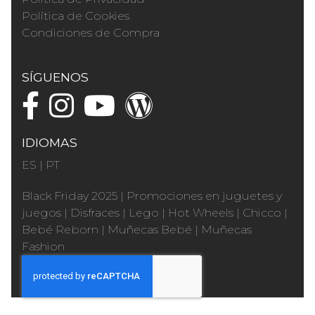
Política de Cookies
Condiciones de Compra
SÍGUENOS
IDIOMAS
ES
|
PT
Black Friday 2025
|
Promociones en juguetes y
juegos
|
Disfraces
|
Lego
|
Hot Wheels
|
Chicco
|
Bebé Reborn
|
Muñecas Bebé
|
Muñecas
Fashion