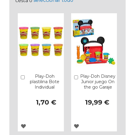
seleccionar todo
cesta o
Play-Doh
Play-Doh Disney
Añadir
Añadir
plastilina Bote
Junior juego On
Individual
the go Garaje
1,70 €
19,99 €
AGREGAR
AGREGAR