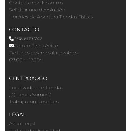
Contacta con Nosotros
Solicitar una devolución
Horários de Apertura Tiendas Físicas
CONTACTO
986 609 742
Correo Electrónico
De lunes a viernes (laborables)
09.00h · 17.30h
CENTROXOGO
Localizador de Tiendas
¿Quienes Somos?
Trabaja con Nosotros
LEGAL
Aviso Legal
Política de Privacidad