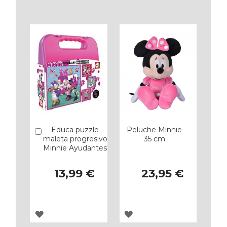
A
A
LOS
LOS
FAVORITOS
FAVORITOS
Educa puzzle
Peluche Minnie
Añadir
maleta progresivo
35 cm
Minnie Ayudantes
13,99 €
23,95 €
AGREGAR
AGREGAR