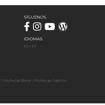
SÍGUENOS
IDIOMAS
ES
|
PT
n
|
Muñecas Bebé
|
Muñecas Fashion