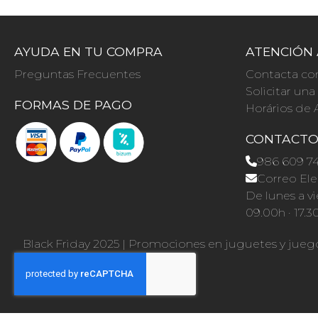
AYUDA EN TU COMPRA
ATENCIÓN 
Preguntas Frecuentes
Contacta co
Solicitar un
FORMAS DE PAGO
Horários de 
CONTACT
986 609 7
Correo Ele
De lunes a vi
09.00h · 17.3
Black Friday 2025
|
Promociones en juguetes y jueg