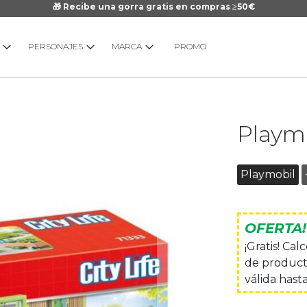
🎁 Recibe una gorra gratis en compras ≥50€
PERSONAJES
MARCA
PROMO
Saltar
Playmo
al
comienzo
de
Playmobil
la
galería
de
OFERTA!
imágenes
¡Gratis! Ca
de product
válida hasta