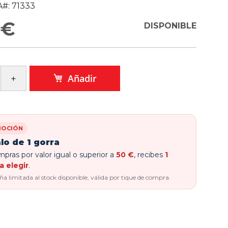
#:
71333
 €
DISPONIBLE
Añadir
OCIÓN
lo de 1 gorra
pras por valor igual o superior a
50 €
, recibes
1
a elegir
.
 limitada al stock disponible, válida por tique de compra.