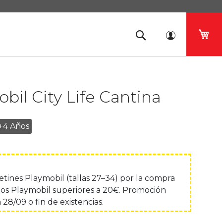
Mi 
bil City Life Cantina
+4 Años
lcetines Playmobil (tallas 27–34) por la compra
os Playmobil superiores a 20€. Promoción
 28/09 o fin de existencias.