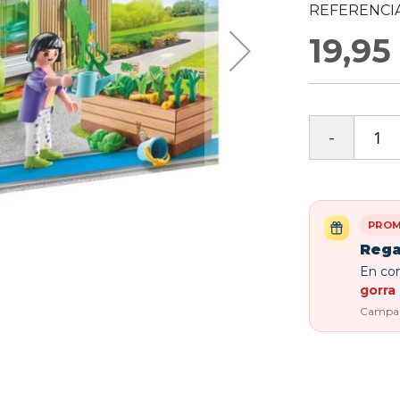
REFERENCIA
19,95
PROM
Rega
En com
gorra 
Campaña