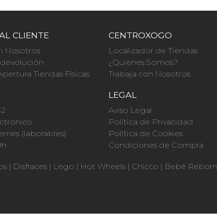
AL CLIENTE
CENTROXOGO
n Nosotros
Localizador de Tiendas
a devolución
¿Quienes Somos?
Apertura Tiendas Físicas
Trabaja con Nosotros
O
LEGAL
42
Aviso Legal
ctrónico
Política de Privacidad
ernes (laborables)
Política de Cookies
0h
Condiciones de Compra
os
|
Disfraces
|
Lego
|
Hot Wheels
|
Chicco
|
Bebé Rebor