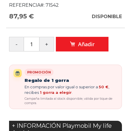
REFERENCIA#:
71542
87,95 €
DISPONIBLE
Añadir
PROMOCIÓN
Regalo de 1 gorra
En compras por valor igual o superior a
50 €
,
recibes
1 gorra a elegir
.
Campaña limitada al stock disponible, válida por tique de
compra.
+ INFORMACIÓN Playmobil My life