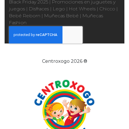
Black Friday 2025
|
Promociones en juguetes y
juegos
|
Disfraces
|
Lego
|
Hot Wheels
|
Chicco
|
Bebé Reborn
|
Muñecas Bebé
|
Muñecas
Fashion
Centroxogo 2026 ®