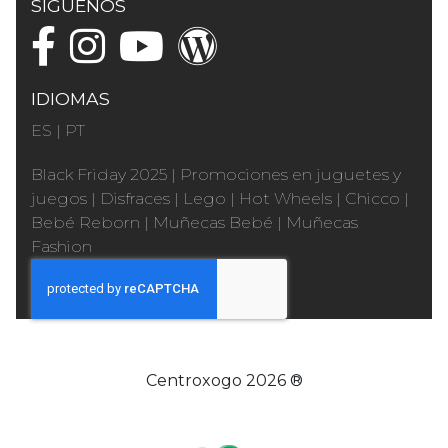
SÍGUENOS
IDIOMAS
ES
|
PT
Black Friday 2025
|
Promociones en juguetes y
juegos
|
Disfraces
|
Lego
|
Hot Wheels
|
Chicco
|
Bebé Reborn
|
Muñecas Bebé
|
Muñecas
Fashion
Centroxogo 2026 ®