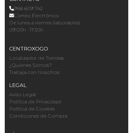
986 609 742
Correo Electrónico
De lunes a viernes (laborables)
09.00h · 17.30h
CENTROXOGO
Localizador de Tiendas
¿Quienes Somos?
Trabaja con Nosotros
LEGAL
Aviso Legal
Política de Privacidad
Política de Cookies
Condiciones de Compra