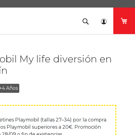
Mi 
bil My life diversión en
ín
+4 Años
lcetines Playmobil (tallas 27–34) por la compra
os Playmobil superiores a 20€. Promoción
 28/09 o fin de existencias.