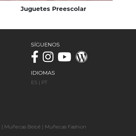
Juguetes Preescolar
SÍGUENOS
IDIOMAS
ES
|
PT
n
|
Muñecas Bebé
|
Muñecas Fashion