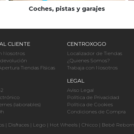
Coches, pistas y garajes
AL CLIENTE
CENTROXOGO
n Nosotros
Localizador de Tiendas
a devolución
¿Quienes Somos?
Apertura Tiendas Físicas
Trabaja con Nosotros
O
LEGAL
42
Aviso Legal
ctrónico
Política de Privacidad
ernes (laborables)
Política de Cookies
0h
Condiciones de Compra
os
|
Disfraces
|
Lego
|
Hot Wheels
|
Chicco
|
Bebé Rebor