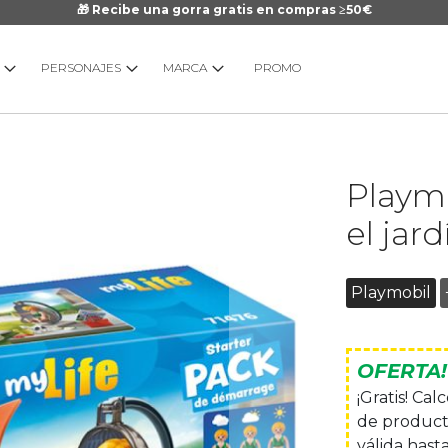
🎁 Recibe una gorra gratis en compras ≥50€
PERSONAJES
MARCA
PROMO
Saltar
Playmo
al
comienzo
el jard
de
la
galería
Playmobil
de
imágenes
OFERTA!
¡Gratis! Ca
de product
válida hasta