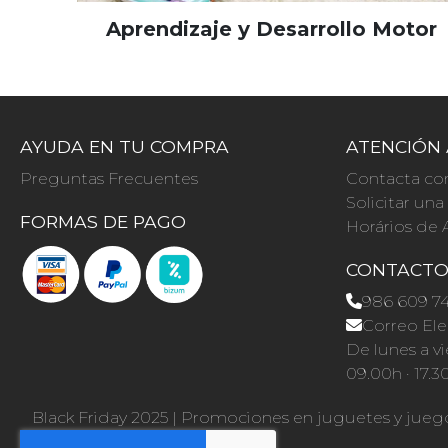
Aprendizaje y Desarrollo Motor
AYUDA EN TU COMPRA
ATENCIÓN 
Preguntas Frecuentes
Contacta co
Solicitar un
FORMAS DE PAGO
Horários de 
CONTACT
986 609 7
Correo Ele
De lunes a vi
09.00h · 17.3
Black Friday 2025
|
Promociones en juguetes y jueg