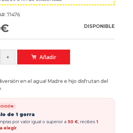
#:
71476
 €
DISPONIBLE
Añadir
 diversión en el agua! Madre e hijo disfrutan del
.
OCIÓN
lo de 1 gorra
pras por valor igual o superior a
50 €
, recibes
1
a elegir
.