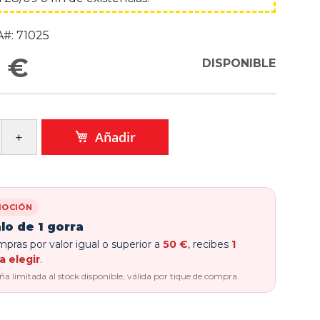
#:
71025
 €
DISPONIBLE
Añadir
OCIÓN
lo de 1 gorra
pras por valor igual o superior a
50 €
, recibes
1
a elegir
.
 limitada al stock disponible, válida por tique de compra.