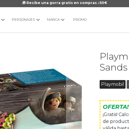
🎁 Recibe una gorra gratis en compras ≥50€
PERSONAJES
MARCA
PROMO
Saltar
Playmo
al
comienzo
Sands
de
la
galería
Playmobil
de
imágenes
OFERTA!
¡Gratis! Ca
de product
válida hasta