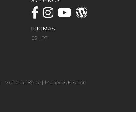
SÍGUENOS
IDIOMAS
ES
|
PT
n
|
Muñecas Bebé
|
Muñecas Fashion