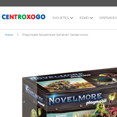
Ir
al
contenido
JUGUETES
EDAD
DISFRACES
Inicio
Playmobil Novelmore Sal'ahari Sands trono
Saltar
al
final
de
la
galería
de
imágenes