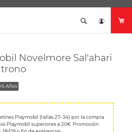
Mi 
bil Novelmore Sal'ahari
 trono
+5 Años
lcetines Playmobil (tallas 27–34) por la compra
os Playmobil superiores a 20€. Promoción
 28/09 o fin de existencias.