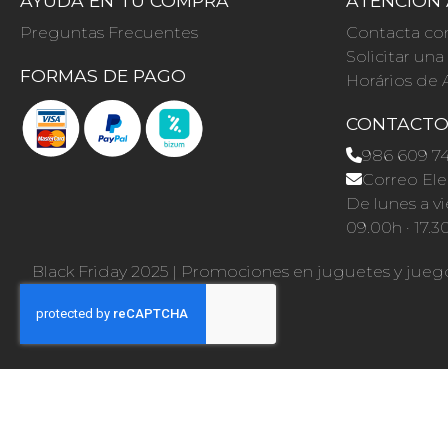
AYUDA EN TU COMPRA
ATENCIÓN 
Preguntas Frecuentes
Contacta co
Solicitar un
FORMAS DE PAGO
Horários de 
CONTACT
986 609 7
Correo Ele
De lunes a vi
09.00h · 17.3
Black Friday 2025
|
Promociones en juguetes y jueg