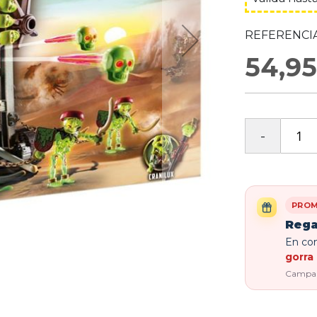
REFERENCIA
54,95
PROM
Rega
En com
gorra 
Campaña