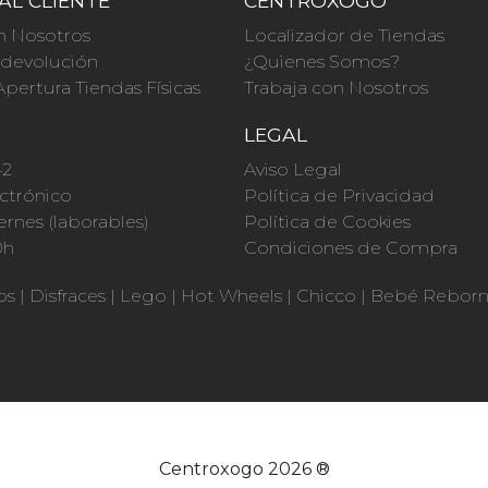
AL CLIENTE
CENTROXOGO
n Nosotros
Localizador de Tiendas
a devolución
¿Quienes Somos?
Apertura Tiendas Físicas
Trabaja con Nosotros
O
LEGAL
42
Aviso Legal
ctrónico
Política de Privacidad
ernes (laborables)
Política de Cookies
0h
Condiciones de Compra
os
|
Disfraces
|
Lego
|
Hot Wheels
|
Chicco
|
Bebé Rebor
Centroxogo 2026 ®