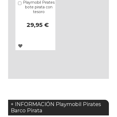
Playmobil Pirates
Añadir
bote pirata con
tesoro
29,95 €
AGREGAR
A
LOS
FAVORITOS
+ INFORMACIÓN Playmobil Pirates
Barco Pirata