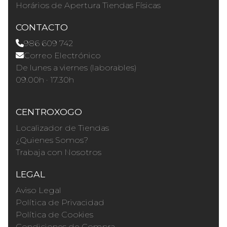
Horários de Apertura Tiendas Físicas
CONTACTO
986 609 742
Correo Electrónico
De lunes a viernes (laborables)
09.00h · 17.30h
CENTROXOGO
Localizador de Tiendas
¿Quienes Somos?
Trabaja con Nosotros
LEGAL
Aviso Legal
Política de Privacidad
Política de Cookies
Condiciones de Compra