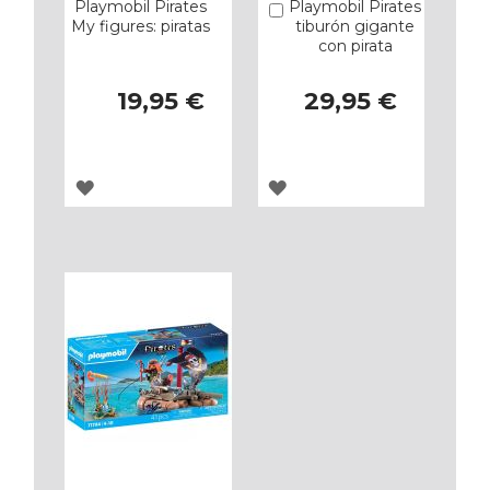
Playmobil Pirates
Playmobil Pirates
Añadir
My figures: piratas
tiburón gigante
con pirata
19,95 €
29,95 €
AGREGAR
AGREGAR
A
A
LOS
LOS
FAVORITOS
FAVORITOS