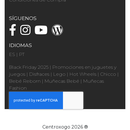
SÍGUENOS
IDIOMAS
ES
|
PT
Black Friday 2025
|
Promociones en juguetes y
juegos
|
Disfraces
|
Lego
|
Hot Wheels
|
Chicco
|
Bebé Reborn
|
Muñecas Bebé
|
Muñecas
Fashion
Centroxogo 2026 ®