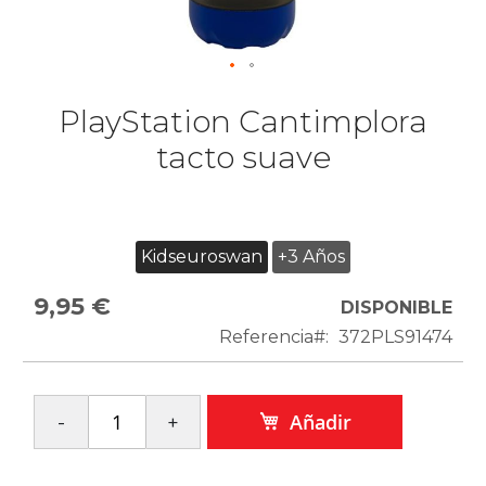
PlayStation Cantimplora
tacto suave
Kidseuroswan
+3 Años
9,95 €
DISPONIBLE
Referencia
372PLS91474
Añadir