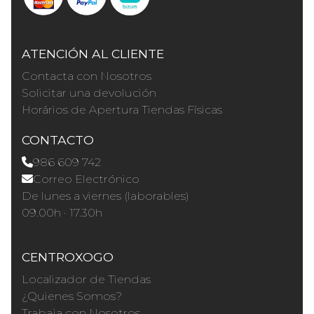
ATENCIÓN AL CLIENTE
Contacta con Nosotros
Solicitar una devolución
Horários de Apertura Tiendas Físicas
CONTACTO
986 609 742
Correo Electrónico
De lunes a viernes (laborables)
09.00h · 17.30h
CENTROXOGO
Localizador de Tiendas
¿Quienes Somos?
Trabaja con Nosotros