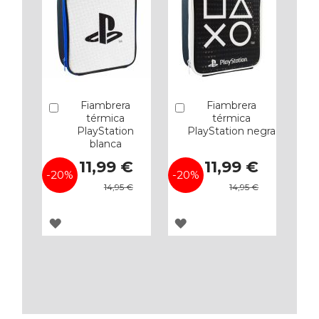
Fiambrera
Fiambrera
Añadir
Añadir
térmica
térmica
PlayStation
PlayStation negra
blanca
Precio
Precio
11,99 €
11,99 €
especial
especial
-20%
-20%
14,95 €
14,95 €
AGREGAR
AGREGAR
A
A
LOS
LOS
FAVORITOS
FAVORITOS