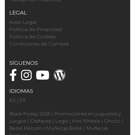
LEGAL
Aviso Legal
Política de Privacidad
Política de Cookies
Condiciones de Compra
SÍGUENOS
IDIOMAS
ES
|
PT
Black Friday 2025
|
Promociones en juguetes y
juegos
|
Disfraces
|
Lego
|
Hot Wheels
|
Chicco
|
Bebé Reborn
|
Muñecas Bebé
|
Muñecas