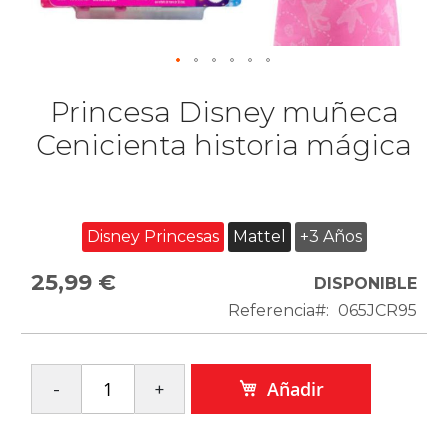
Princesa Disney muñeca
Cenicienta historia mágica
Disney Princesas
Mattel
+3 Años
25,99 €
DISPONIBLE
Referencia
065JCR95
Añadir