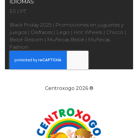
IDIOMAS
ES
|
PT
Black Friday 2025
|
Promociones en juguetes y
juegos
|
Disfraces
|
Lego
|
Hot Wheels
|
Chicco
|
Bebé Reborn
|
Muñecas Bebé
|
Muñecas
Fashion
Centroxogo 2026 ®