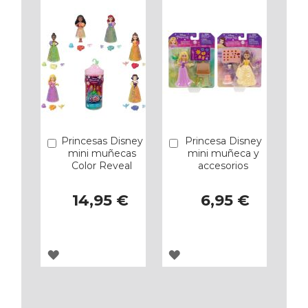
Princesas Disney
Princesa Disney
Añadir
Añadir
mini muñecas
mini muñeca y
Color Reveal
accesorios
14,95 €
6,95 €
AGREGAR
AGREGAR
A
A
LOS
LOS