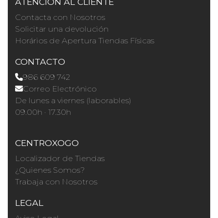
ATENCIÓN AL CLIENTE
Contacta con Nosotros
Solicitar una devolución
Horários de Apertura Tiendas Físicas
CONTACTO
986 609 742
Correo Electrónico
De lunes a viernes (laborables)
09.00h · 17.30h
CENTROXOGO
Localizador de Tiendas
¿Quienes Somos?
Trabaja con Nosotros
LEGAL