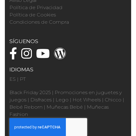
Aviso Legal
Política de Privacidad
Política de Cookies
Condiciones de Compra
SÍGUENOS
IDIOMAS
ES
|
PT
Black Friday 2025
|
Promociones en juguetes y
juegos
|
Disfraces
|
Lego
|
Hot Wheels
|
Chicco
|
Bebé Reborn
|
Muñecas Bebé
|
Muñecas
Fashion