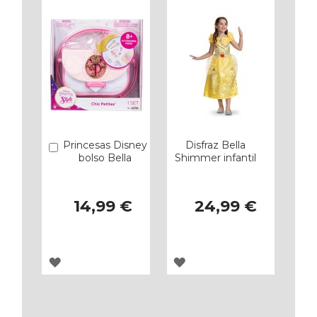
Princesas Disney
Disfraz Bella
Añadir
bolso Bella
Shimmer infantil
14,99 €
24,99 €
AGREGAR
AGREGAR
A
A
LOS
LOS