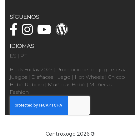
SÍGUENOS
IDIOMAS
ES
|
PT
Black Friday 2025
|
Promociones en juguetes y
juegos
|
Disfraces
|
Lego
|
Hot Wheels
|
Chicco
|
Bebé Reborn
|
Muñecas Bebé
|
Muñecas
Fashion
Centroxogo 2026 ®