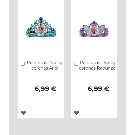
FAVORITOS
FAVORITOS
Princesas Disney
Princesas Disney
Añadir
Añadir
coronas Ariel
coronas Rapunzel
6,99 €
6,99 €
AGREGAR
AGREGAR
A
A
LOS
LOS