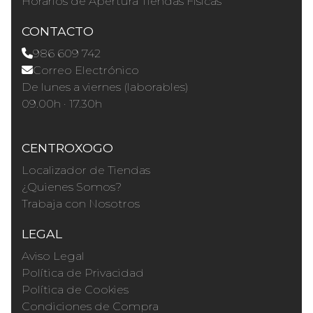
Horários de Apertura Tiendas Físicas
CONTACTO
986 609 742
Correo Electrónico
De lunes a viernes (laborables)
09.00h · 17.30h
CENTROXOGO
Localizador de Tiendas
¿Quienes Somos?
Trabaja con Nosotros
LEGAL
Aviso Legal
Política de Privacidad
Política de Cookies
Condiciones de Compra