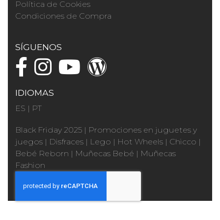
Política de Cookies
Condiciones de Compra
SÍGUENOS
IDIOMAS
ES
|
PT
Black Friday 2025
|
Promociones en juguetes y
juegos
|
Disfraces
|
Lego
|
Hot Wheels
|
Chicco
|
Bebé Reborn
|
Muñecas Bebé
|
Muñecas
Fashion