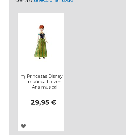
seleccionar todo
cesta o
Princesas Disney
Añadir
muñeca Frozen
Ana musical
29,95 €
AGREGAR