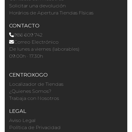
Solicitar una devolución
Horários de Apertura Tiendas Físicas
CONTACTO
986 609 742
Correo Electrónico
De lunes a viernes (laborables)
09.00h · 17.30h
CENTROXOGO
Localizador de Tiendas
¿Quienes Somos?
Trabaja con Nosotros
LEGAL
Aviso Legal
Política de Privacidad