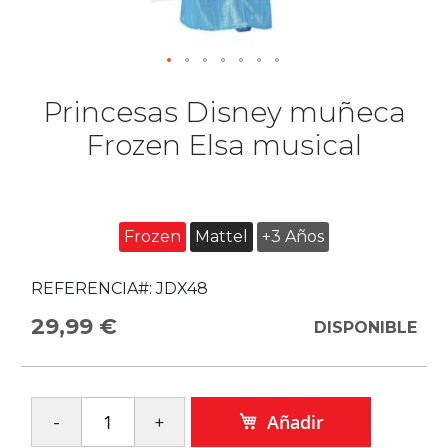
Princesas Disney muñeca
Frozen Elsa musical
Frozen
Mattel
+3 Años
REFERENCIA#:
JDX48
29,99 €
DISPONIBLE
Añadir