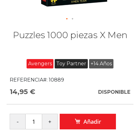
Puzzles 1000 piezas X Men
Avengers
Toy Partner
+14 Años
REFERENCIA#:
10889
14,95 €
DISPONIBLE
Añadir