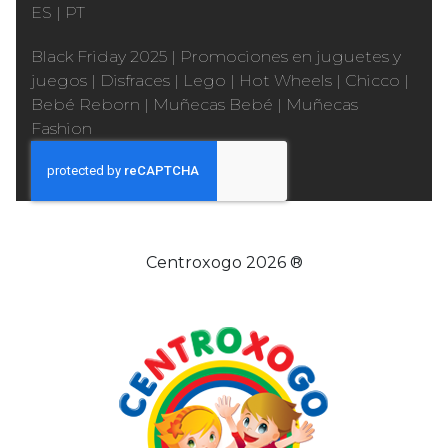
ES
|
PT
Black Friday 2025
|
Promociones en juguetes y
juegos
|
Disfraces
|
Lego
|
Hot Wheels
|
Chicco
|
Bebé Reborn
|
Muñecas Bebé
|
Muñecas
Fashion
Centroxogo 2026 ®