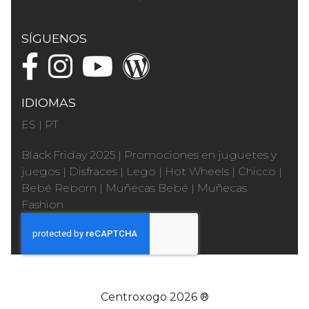
SÍGUENOS
IDIOMAS
ES
|
PT
Black Friday 2025
|
Promociones en juguetes y
juegos
|
Disfraces
|
Lego
|
Hot Wheels
|
Chicco
|
Bebé Reborn
|
Muñecas Bebé
|
Muñecas
Fashion
Centroxogo 2026 ®