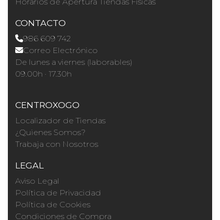
Horários de Apertura Tiendas Físicas
CONTACTO
986 609 742
Correo Electrónico
De lunes a viernes (laborables)
09.00h · 17.30h
CENTROXOGO
Localizador de Tiendas
¿Quienes Somos?
Trabaja con Nosotros
LEGAL
Aviso Legal
Política de Privacidad
Política de Cookies
Condiciones de Compra