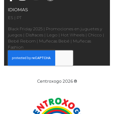
IDIOMAS
ES
|
PT
Black Friday 2025
|
Promociones en juguetes y
juegos
|
Disfraces
|
Lego
|
Hot Wheels
|
Chicco
|
Bebé Reborn
|
Muñecas Bebé
|
Muñecas
Fashion
Centroxogo 2026 ®