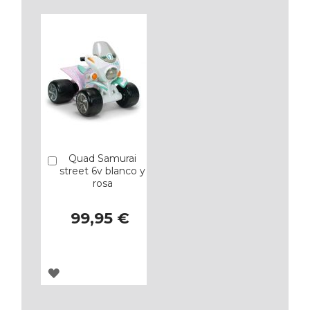
Quad Samurai
Añadir
street 6v blanco y
rosa
99,95 €
AGREGAR
A