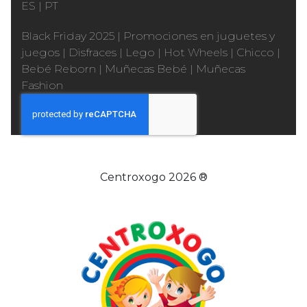
ES
|
PT
Black Friday 2025
|
Promociones en juguetes y
juegos
|
Disfraces
|
Lego
|
Hot Wheels
|
Chicco
|
Bebé Reborn
|
Muñecas Bebé
|
Muñecas
Fashion
Centroxogo 2026 ®