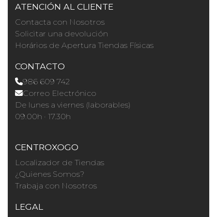
ATENCIÓN AL CLIENTE
Contacta con Nosotros
Solicitar una devolución
Horários de Apertura Tiendas Físicas
CONTACTO
986 609 742
Correo Electrónico
De lunes a viernes (laborables)
09.00h · 17.30h
CENTROXOGO
Localizador de Tiendas
¿Quienes Somos?
Trabaja con Nosotros
LEGAL