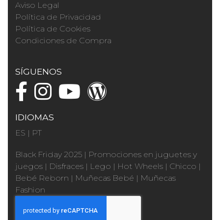
Aviso Legal
Política de Privacidad
Política de Cookies
Condiciones de Compra
SÍGUENOS
IDIOMAS
ES
|
PT
Black Friday 2025
|
Promociones en juguetes y
juegos
|
Disfraces
|
Lego
|
Hot Wheels
|
Chicco
|
Bebé Reborn
|
Muñecas Bebé
|
Muñecas
Fashion